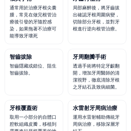
通常用於治療牙根尖囊
局部麻醉後，將牙齒拔
腫，常見在做完根管治
出確認牙根周圍病變，
療後引發的牙隨腔感
切除部分牙根，並對牙
染，如果拖著不治療可
根進行逆向根管治療。
能導致牙壞死
智齒拔除
牙周翻瓣手術
智齒隱藏或錯位、阻生
透過手術將特定牙齦翻
智齒拔除。
開，增加牙周醫師的清
潔視野，徹底清除牙根
之牙結石及致病細菌。
牙根覆蓋術
水雷射牙周病治療
取用一小部分的自體口
運用水雷射輔助傳統牙
腔軟組織皮瓣，移植到
周病治療，移除深層牙