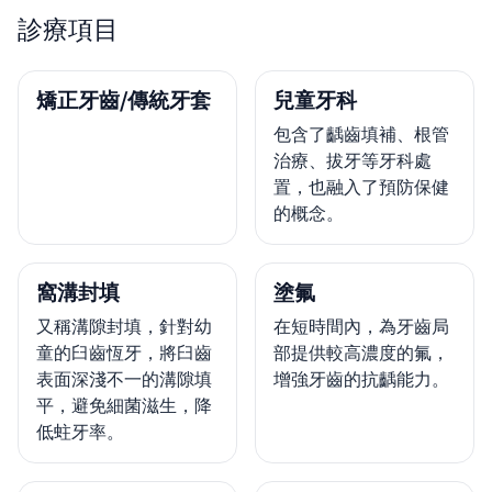
診療項目
矯正牙齒/傳統牙套
兒童牙科
包含了齲齒填補、根管
治療、拔牙等牙科處
置，也融入了預防保健
的概念。
窩溝封填
塗氟
又稱溝隙封填，針對幼
在短時間內，為牙齒局
童的臼齒恆牙，將臼齒
部提供較高濃度的氟，
表面深淺不一的溝隙填
增強牙齒的抗齲能力。
平，避免細菌滋生，降
低蛀牙率。