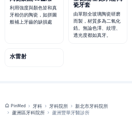
瓷牙套
利用強度與顏色皆和真
由單顆全玻璃陶瓷研磨
牙相仿的陶瓷，如拼圖
而製，材質多為二氧化
般補上牙齒的缺損處
鋯。無論色澤、紋理、
透光度都如真牙。
水雷射
PinMed
牙科
牙科院所
新北市牙科院所
蘆洲區牙科院所
蘆洲豐華牙醫診所