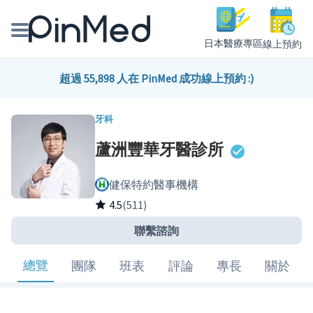
日本醫療專區
線上預約
線上預約醫師、院所
超過 55,898 人在 PinMed 成功線上預約 :)
醫師專欄專訪
牙科
蘆洲豐華牙醫診所
健康主題館
健保特約醫事機構
我是醫療人員
4.5
(511)
聯繫諮詢
總覽
團隊
班表
評論
專長
關於