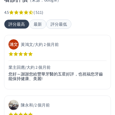
（來源：Google）
4.5
(
511
)
評分最高
最新
評分最低
黃鴻文
/
大約 2 個月前
業主回應/
大約 2 個月前
您好～謝謝您給豐華牙醫的五星好評，也祝福您牙齒
能保持健康、美麗!
陳永和
/
2 個月前