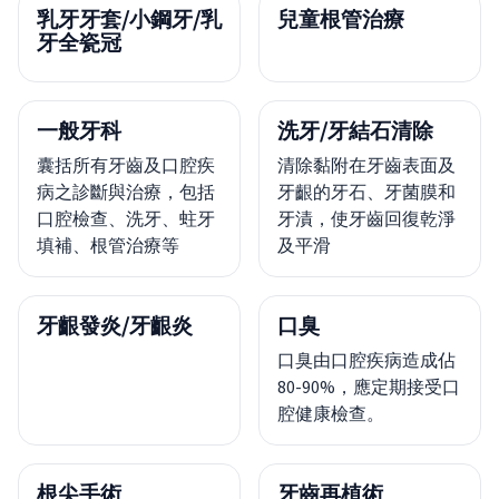
乳牙牙套/小鋼牙/乳
兒童根管治療
牙全瓷冠
一般牙科
洗牙/牙結石清除
囊括所有牙齒及口腔疾
清除黏附在牙齒表面及
病之診斷與治療，包括
牙齦的牙石、牙菌膜和
口腔檢查、洗牙、蛀牙
牙漬，使牙齒回復乾淨
填補、根管治療等
及平滑
牙齦發炎/牙齦炎
口臭
口臭由口腔疾病造成佔
80-90%，應定期接受口
腔健康檢查。
根尖手術
牙齒再植術