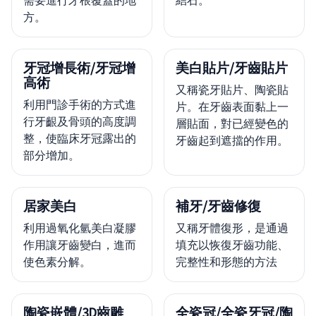
需要進行牙根覆蓋的地
結石。
方。
牙冠增長術/牙冠增
美白貼片/牙齒貼片
高術
又稱瓷牙貼片、陶瓷貼
利用門診手術的方式進
片。在牙齒表面黏上一
行牙齦及骨頭的高度調
層貼面，對已經變色的
整，使臨床牙冠露出的
牙齒起到遮擋的作用。
部分增加。
居家美白
補牙/牙齒修復
利用過氧化氫美白凝膠
又稱牙體復形，是通過
作用讓牙齒變白，進而
填充以恢復牙齒功能、
使色素分解。
完整性和形態的方法
陶瓷嵌體/3D齒雕
全瓷冠/全瓷牙冠/陶