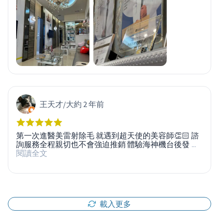
王天才
/
大約 2 年前
第一次進醫美雷射除毛 就遇到超天使的美容師👏🏻 諮
詢服務全程親切也不會強迫推銷 體驗海神機台後發
...
閱讀全文
載入更多