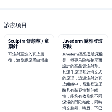
診療項目
Sculptra 舒顏萃 / 童
Juvederm 喬雅登玻
顏針
尿酸
可注射至進入真皮層
Juvederm喬雅登玻尿酸
後，激發膠原蛋白增生
是一種專為除皺整形而
設計的高品質注射劑。
其運作原理基於填充式
的原理，透過注射於真
皮組織中，喬雅登玻尿
酸具有黏容性和伸縮
性，能夠有效修飾不同
深淺的凹陷皺紋，同時
填充臉頰、嘴唇、下巴