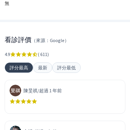
無
看診評價
（來源：Google）
4.9
(
611
)
評分最高
最新
評分最低
陳旻祺
/
超過 1 年前