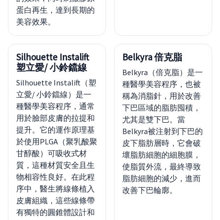
蛋白再生，達到長期的
美容效果。
Silhouette Instalift
Belkyra 倍克脂
塑立愛/ 小鈴鐺線
Belkyra（倍克脂）是一
Silhouette Instalift（塑
種醫學美容程序，也被
立愛/ 小鈴鐺線）是一
稱為消脂針，用於改善
種醫學美容程序，通常
下巴區域的脂肪囤積，
用於臉部皮膚的拉提和
尤其是雙下巴。當
提升。它的運作原理基
Belkyra被注射到下巴的
於使用PLGA（聚乳酸聚
皮下脂肪層時，它會破
甘醇酸）可吸收式材
壞脂肪細胞的細胞膜，
質，這種材質安全且生
使脂質外流，最終導致
物相容性良好。在此程
脂肪細胞的減少，進而
序中，醫生將線條植入
改善下巴輪廓。
皮膚組織，這些線條帶
有獨特的圓錐體設計和