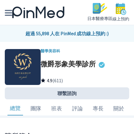
日本醫療專區
線上預約
線上預約醫師、院所
超過 55,898 人在 PinMed 成功線上預約 :)
醫師專欄專訪
醫學美容科
微爵形象美學診所
健康主題館
我是醫療人員
4.9
(611)
聯繫諮詢
總覽
團隊
班表
評論
專長
關於