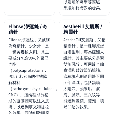
以及雕塑鼻型等區域，
呈現年輕豐盈的效果。
Ellanse 洢蓮絲 / 奇
AestheFill 艾麗斯 /
蹟針
精靈針
Ellanse洢蓮絲，又被稱
AestheFill艾麗斯，又稱
為奇蹟針、少女針，是
精靈針，是一種膠原蛋
一種美容植入劑。其主
白增生劑，專為亞洲人
要成分包含30%的聚已
設計。其主要成分是聚
內酯
雙旋乳酸，可用於全臉
（polycaprolactone，
膨潤和皺紋凹陷填補。
PCL）和70%的生物降
這種填充劑適用於不同
解材料
面部區域，包括額頭、
（carboxymethylcellulose，
太陽穴、蘋果肌、淚
CMC）。這兩種成分構
溝、臉頰、三八紋等，
成的凝膠體可以注入皮
能達到豐額、豐頰、填
膚，以達到填充和提拉
補凹陷的效果。
的效果，同時刺激膠原