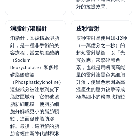
好的拉提效果。
消脂針/溶脂針
皮秒雷射
消脂針，又被稱為溶脂
皮秒雷射是使用10-12秒
針，是一種非手術的美
（一萬億分之一秒）的
容療程，當去氧膽酸鈉
超短雷射脈衝，以「光
（Sodium
震效應」來擊碎黑色
Deoxycholate）和多烯
素，也就是用瞬間高能
磷脂醯膽鹼
量的雷射讓黑色素細胞
（Phosphatidylcholine）
升溫，使黑色素因為高
這些成分被注射到皮下
溫產生的壓力被擊碎成
脂肪區域時，它們破壞
極為細小的粉塵狀顆粒
脂肪細胞膜，使脂肪細
胞分解成更小的脂肪顆
粒，進而促使脂肪溶
解。最後，這溶解的脂
肪會經由新陳代謝和淋