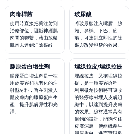
肉毒桿菌
玻尿酸
使用時直接把藥注射到
將玻尿酸注入嘴唇、臉
治療部位，阻斷神經肌
頰、鼻樑、下巴、疤
肉間的聯繫，藉由放鬆
痕，可達到立即性的除
肌肉以達到消除皺紋
皺與改變容貌的效果。
膠原蛋白增生劑
埋線拉皮/埋線拉提
膠原蛋白增生劑是一種
埋線拉皮，又稱埋線拉
用於美容和抗老化的注
提，是一種美容療程，
射型材料，旨在刺激人
利用微創技術將可吸收
體皮膚內的膠原蛋白生
的醫療線材埋入皮膚組
產，提升肌膚彈性和光
織中，以達到提升皮膚
澤。
的效果。線材通常具有
倒鉤的設計，能夠勾住
皮膚深層，使組織產生
膠原蛋白，進而實現良