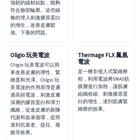
強韌的線材結點，能夠
符合臉部輪廓。這些線
條的埋入刺激膠原蛋白
的增生，改善皮膚鬆
弛、下垂的問題。
Oligio 玩美電波
Thermage FLX 鳳凰
電波
Oligio 玩美電波可以用
是一種非侵入式緊緻療
來改善皮膚的彈性、緊
程，利用電波將SMAS筋
緻度和光澤。Oligio 玩
膜層進行加熱，讓肌膚
美電波的作用原理是通
組織收縮、刺激膠原蛋
過高頻電波，刺激皮膚
白的增生，達到肌膚緊
深層的膠原蛋白和彈力
緻療的效果。
纖維，促進皮膚的新陳
代謝和血液循環，從而
達到抗衰老、提拉、瘦
臉等效果。