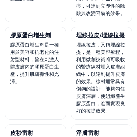
痕，可達到立即性的除
皺與改變容貌的效果。
膠原蛋白增生劑
埋線拉皮/埋線拉提
膠原蛋白增生劑是一種
埋線拉皮，又稱埋線拉
用於美容和抗老化的注
提，是一種美容療程，
射型材料，旨在刺激人
利用微創技術將可吸收
體皮膚內的膠原蛋白生
的醫療線材埋入皮膚組
產，提升肌膚彈性和光
織中，以達到提升皮膚
澤。
的效果。線材通常具有
倒鉤的設計，能夠勾住
皮膚深層，使組織產生
膠原蛋白，進而實現良
好的拉提效果。
皮秒雷射
淨膚雷射