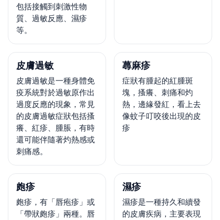
包括接觸到刺激性物
質、過敏反應、濕疹
等。
皮膚過敏
蕁麻疹
皮膚過敏是一種身體免
症狀有腫起的紅腫斑
疫系統對於過敏原作出
塊，搔癢、刺痛和灼
過度反應的現象，常見
熱，邊緣發紅，看上去
的皮膚過敏症狀包括搔
像蚊子叮咬後出現的皮
癢、紅疹、腫脹，有時
疹
還可能伴隨著灼熱感或
刺痛感。
皰疹
濕疹
皰疹，有「唇疱疹」或
濕疹是一種持久和續發
「帶狀皰疹」兩種。唇
的皮膚疾病，主要表現