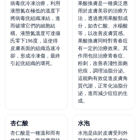
病毒疣冷凍治療，利用
果酸換膚是一種廣泛應
液態氮在極低的溫度下
用於皮膚美容的治療方
將病毒疣組織凍結，進
法，透過應用果酸類成
而破壞它們的細胞結
分，如杏仁酸、水楊酸
構。液態氮溫度可達攝
等，以改善皮膚質感。
氏零下196度，這使得
果酸換膚同時對青春痘
皮膚表面的組織迅速冷
有一定的治療效果。其
卻，形成冷凍傷，最終
作用包括治療青春痘、
引起疣組織的壞死。
粉刺，改善表淺性面皰
疤痕，調理油脂分泌。
這能夠有效促進皮膚角
質代謝，正常化油脂分
泌，進而減少痘痘的生
成。
杏仁酸
水泡
杏仁酸是一種溫和而有
水泡是由於皮膚受到外