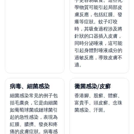
子更容易吸食。這些化
學物質可能引起局部皮
膚反應，包括紅腫、發
癢等症狀。蚊子叮咬
時，其吸食過程涉及將
針狀的口器插入皮膚，
同時分泌唾液，這可能
引起身體對唾液成分的
過敏反應，導致皮膚不
適。
病毒、細菌感染
黴菌感染/皮癬
細菌感染常見的例子包
香港腳、股癬、體癬、
括毛囊炎，它是由細菌
富貴手、頭皮癬、念珠
如葡萄球菌或鏈球菌引
菌感染、汗斑。
起的急性感染，表現為
紅腫、膿擠、發炎和疼
痛的皮膚症狀。病毒感