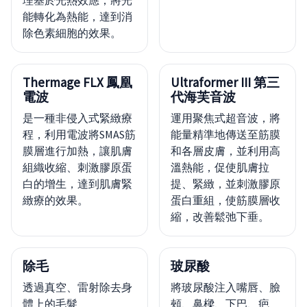
理基於光熱效應，將光
能轉化為熱能，達到消
除色素細胞的效果。
Thermage FLX 鳳凰
Ultraformer III 第三
電波
代海芙音波
是一種非侵入式緊緻療
運用聚焦式超音波，將
程，利用電波將SMAS筋
能量精準地傳送至筋膜
膜層進行加熱，讓肌膚
和各層皮膚，並利用高
組織收縮、刺激膠原蛋
溫熱能，促使肌膚拉
白的增生，達到肌膚緊
提、緊緻，並刺激膠原
緻療的效果。
蛋白重組，使筋膜層收
縮，改善鬆弛下垂。
除毛
玻尿酸
透過真空、雷射除去身
將玻尿酸注入嘴唇、臉
體上的毛髮
頰、鼻樑、下巴、疤