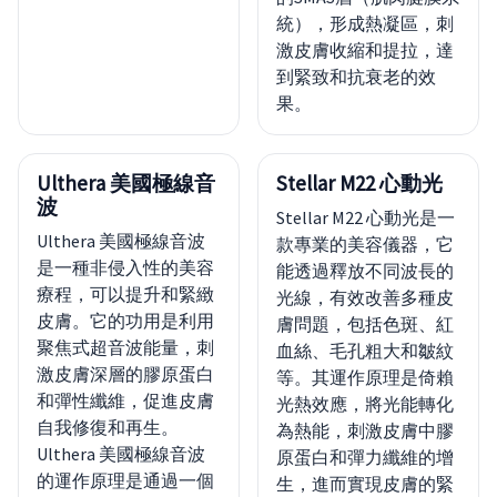
統），形成熱凝區，刺
激皮膚收縮和提拉，達
到緊致和抗衰老的效
果。
Ulthera 美國極線音
Stellar M22 心動光
波
Stellar M22 心動光是一
Ulthera 美國極線音波
款專業的美容儀器，它
是一種非侵入性的美容
能透過釋放不同波長的
療程，可以提升和緊緻
光線，有效改善多種皮
皮膚。它的功用是利用
膚問題，包括色斑、紅
聚焦式超音波能量，刺
血絲、毛孔粗大和皺紋
激皮膚深層的膠原蛋白
等。其運作原理是倚賴
和彈性纖維，促進皮膚
光熱效應，將光能轉化
自我修復和再生。
為熱能，刺激皮膚中膠
Ulthera 美國極線音波
原蛋白和彈力纖維的增
的運作原理是通過一個
生，進而實現皮膚的緊