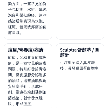
染方面，一些常見的例
子包括疣、水痘、單純
泡疹和帶狀皰疹。這些
感染通常表現為水泡、
紅斑、發癢或疼痛的皮
膚區域。
痘痘/青春痘/痤瘡
Sculptra 舒顏萃 / 童
顏針
痘痘，又稱青春痘或痤
可注射至進入真皮層
瘡，是一種常見的皮膚
後，激發膠原蛋白增生
問題，特別好發於青春
期。當皮脂腺分泌過多
的油脂，這些油脂與角
質堵塞毛孔，形成粉
刺。當這些粉刺受到細
菌感染，就會發炎腫
脹，形成痘痘。