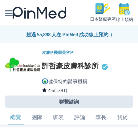
日本醫療專區
線上預約
線上預約醫師、院所
超過 55,898 人在 PinMed 成功線上預約 :)
醫師專欄專訪
皮膚科
醫學美容科
許哲豪皮膚科診所
健康主題館
健保特約醫事機構
我是醫療人員
4.6
(1391)
聯繫諮詢
總覽
團隊
班表
評論
專長
關於