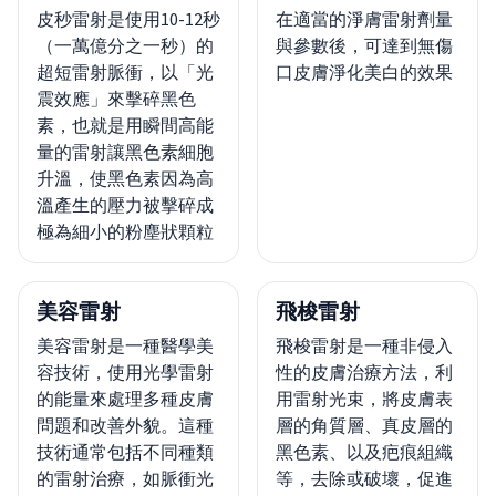
皮秒雷射是使用10-12秒
在適當的淨膚雷射劑量
（一萬億分之一秒）的
與參數後，可達到無傷
超短雷射脈衝，以「光
口皮膚淨化美白的效果
震效應」來擊碎黑色
素，也就是用瞬間高能
量的雷射讓黑色素細胞
升溫，使黑色素因為高
溫產生的壓力被擊碎成
極為細小的粉塵狀顆粒
美容雷射
飛梭雷射
美容雷射是一種醫學美
飛梭雷射是一種非侵入
容技術，使用光學雷射
性的皮膚治療方法，利
的能量來處理多種皮膚
用雷射光束，將皮膚表
問題和改善外貌。這種
層的角質層、真皮層的
技術通常包括不同種類
黑色素、以及疤痕組織
的雷射治療，如脈衝光
等，去除或破壞，促進