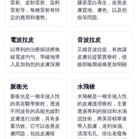
雷射、皮秒雷射、染料
膠原蛋白再生，改善皮
雷射等，每種雷射有特
膚質地、膚色、以及疤
定的應用和優勢。
痕等問題。
電波拉皮
音波拉皮
以專利的治療探頭將無
又稱音波拉提，有效讓
線電波均勻、準確地導
皮膚拉提緊實療程，使
入及加熱您的皮膚深層
臉部輪廓線條更加明顯
脈衝光
水飛梭
脈衝光是一種非侵入性
水飛梭是一種非侵入性
的美容醫學療程，透過
的皮膚護理療程，主要
不同波長的高能光線對
透過專利的探頭和水渦
皮膚進行治療，具有多
流技術，將美容精華液
重功效。它可以改善皮
帶入肌膚，達到保濕、
膚問題，包括皮膚暗
清潔毛孔、排出老廢角