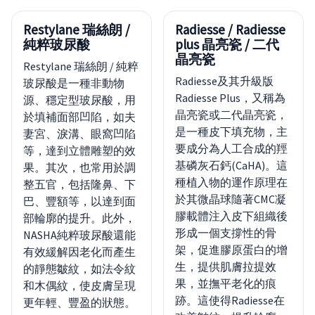
Restylane 瑞絲朗 /
Radiesse / Radiesse
純粹玻尿酸
plus 晶亮瓷 / 二代
晶亮瓷
Restylane 瑞絲朗 / 純粹
Radiesse及其升級版
玻尿酸是一種非動物
Radiesse Plus，又稱為
源、穩定型玻尿酸，用
晶亮瓷或二代晶亮瓷，
於填補面部凹陷，如夫
是一種皮下填充物，主
妻宮、淚溝、眼窩凹陷
要成分為人工合成的羥
等，達到立體雕塑的效
基磷灰石鈣(CaHA)。這
果。其次，也常用於調
種植入物的運作原理在
整五官，包括隆鼻、下
於其微晶球隨著CMC凝
巴、豐額等，以達到面
膠載體注入皮下組織後
部輪廓的提升。此外，
形成一個支撐性的骨
NASHA純粹玻尿酸還能
架，促進膠原蛋白的增
有效緩解因老化而產生
生，提供肌膚拉提效
的靜態皺紋，如法令紋
果，並撫平老化的痕
和木偶紋，使皮膚呈現
跡。這使得Radiesse在
更年輕、豐盈的狀態。