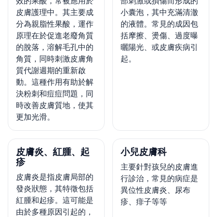
效的果酸，常被應用於
部刺激或損傷而形成的
皮膚護理中。其主要成
小囊泡，其中充滿清澈
分為親脂性果酸，運作
的液體。常見的成因包
原理在於促進老廢角質
括摩擦、燙傷、過度曝
的脫落，溶解毛孔中的
曬陽光、或皮膚疾病引
角質，同時刺激皮膚角
起。
質代謝週期的重新啟
動。這種作用有助於解
決粉刺和痘痘問題，同
時改善皮膚質地，使其
更加光滑。
皮膚炎、紅腫、起
小兒皮膚科
疹
主要針對孩兒的皮膚進
皮膚炎是指皮膚局部的
行診治，常見的病症是
發炎狀態，其特徵包括
異位性皮膚炎、尿布
紅腫和起疹。這可能是
疹、痱子等等
由於多種原因引起的，