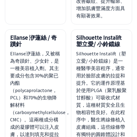
改善皺紋、提升輪廓、
增加肌膚豐滿度方面具
有顯著效果。
Ellanse 洢蓮絲 / 奇
Silhouette Instalift
蹟針
塑立愛/ 小鈴鐺線
Ellanse洢蓮絲，又被稱
Silhouette Instalift（塑
為奇蹟針、少女針，是
立愛/ 小鈴鐺線）是一
一種美容植入劑。其主
種醫學美容程序，通常
要成分包含30%的聚已
用於臉部皮膚的拉提和
內酯
提升。它的運作原理基
（polycaprolactone，
於使用PLGA（聚乳酸聚
PCL）和70%的生物降
甘醇酸）可吸收式材
解材料
質，這種材質安全且生
（carboxymethylcellulose，
物相容性良好。在此程
CMC）。這兩種成分構
序中，醫生將線條植入
成的凝膠體可以注入皮
皮膚組織，這些線條帶
膚，以達到填充和提拉
有獨特的圓錐體設計和