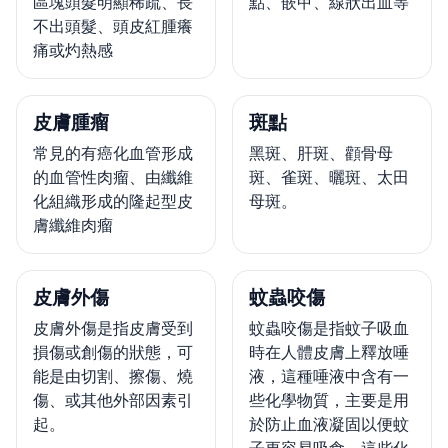
區塊頭髮明顯稀疏、長
點、嵌甲、線狀出血等
不出頭髮、頭皮紅腫癢
痛或灼熱感
皮膚腫瘤
斑點
常見的有癌化血管形成
黑斑、肝斑、顴骨母
的血管性肉瘤、由纖維
斑、雀斑、曬斑、太田
化組織形成的隆起型皮
母斑。
膚纖維肉瘤
皮膚外傷
蚊蟲咬傷
皮膚外傷是指皮膚受到
蚊蟲咬傷是指蚊子吸血
損傷或創傷的狀態，可
時在人體皮膚上釋放唾
能是由切割、擦傷、燒
液，這種唾液中含有一
傷、或其他外部因素引
些化學物質，主要是用
起。
於防止血液凝固以便蚊