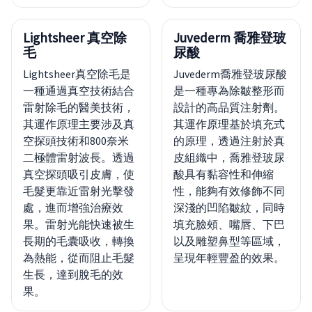
Lightsheer 真空除
Juvederm 喬雅登玻
毛
尿酸
Lightsheer真空除毛是
Juvederm喬雅登玻尿酸
一種通過真空技術結合
是一種專為除皺整形而
雷射除毛的醫美技術，
設計的高品質注射劑。
其運作原理主要涉及真
其運作原理基於填充式
空探頭技術和800奈米
的原理，透過注射於真
二極體雷射波長。透過
皮組織中，喬雅登玻尿
真空探頭吸引皮膚，使
酸具有黏容性和伸縮
毛髮更靠近雷射光擊發
性，能夠有效修飾不同
處，進而增強治療效
深淺的凹陷皺紋，同時
果。雷射光能快速被生
填充臉頰、嘴唇、下巴
長期的毛囊吸收，轉換
以及雕塑鼻型等區域，
為熱能，從而阻止毛髮
呈現年輕豐盈的效果。
生長，達到脫毛的效
果。