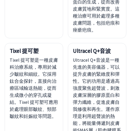
蛋白的生成，從而改善
皮膚質地和緊實度。這
種治療可用於處理多種
皮膚問題，包括疤痕和
痤瘡疤痕。
Tixel 提可塑
Ultracel Q+音波
Tixel 提可塑是一種皮膚
Ultracel Q+音波是一種
科治療系統，專用於減
先進的美容儀器，可以
少皺紋和細紋。它採用
提升皮膚的緊緻度和彈
鈦合金探針，直接向治
性。它的功用是通過高
療區域輸送熱能，從而
強度聚焦超聲波，刺激
生成微小的穿孔或凝
皮膚深層的膠原蛋白和
結。Tixel 提可塑可應用
彈力纖維，促進皮膚自
於處理眼部皺紋、頸部
我修復和再生。運作原
皺紋和妊娠紋等問題。
理是利用超聲波的熱
能，將能量傳遞到皮膚
的SMAS層（肌肉腱膜系