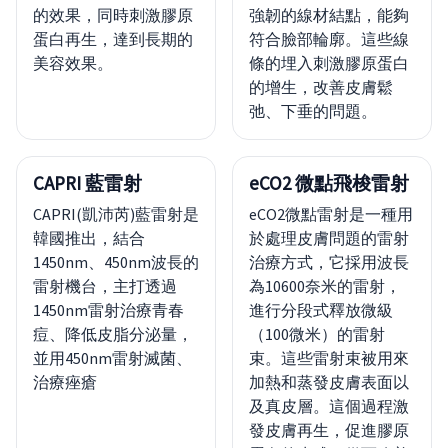
的效果，同時刺激膠原
強韌的線材結點，能夠
蛋白再生，達到長期的
符合臉部輪廓。這些線
美容效果。
條的埋入刺激膠原蛋白
的增生，改善皮膚鬆
弛、下垂的問題。
CAPRI 藍雷射
eCO2 微點飛梭雷射
CAPRI(凱沛芮)藍雷射是
eCO2微點雷射是一種用
韓國推出，結合
於處理皮膚問題的雷射
1450nm、450nm波長的
治療方式，它採用波長
雷射機台，主打透過
為10600奈米的雷射，
1450nm雷射治療青春
進行分段式釋放微級
痘、降低皮脂分泌量，
（100微米）的雷射
並用450nm雷射滅菌、
束。這些雷射束被用來
治療痤瘡
加熱和蒸發皮膚表面以
及真皮層。這個過程激
發皮膚再生，促進膠原