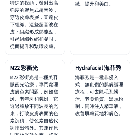
特殊的探頭，發射出高
緻、提升和美白。
強度的聚焦式超音波，
穿透皮膚表層，直達皮
下組織。這些超音波在
皮下組織形成熱能點，
引起組織收縮和凝固，
從而提升和緊緻皮膚。
M22 彩衝光
Hydrafacial 海菲秀
M22 彩衝光是一種美容
海菲秀是一種非侵入
脈衝光治療，專門處理
式、無創傷的肌膚護理
皮膚色素問題，例如雀
療程，可去除毛孔髒
斑、老年斑和曬斑。它
污、老廢角質、黑頭粉
透過釋放不同波長的光
刺，同時注入精華液，
束，打破皮膚表面的色
改善肌膚質地和膚色。
素沉積，使色素自然代
謝排出體外。其運作原