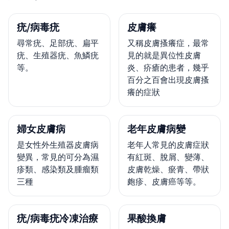
疣/病毒疣
皮膚癢
尋常疣、足部疣、扁平
又稱皮膚搔癢症，最常
疣、生殖器疣、魚鱗疣
見的就是異位性皮膚
等。
炎、疥瘡的患者，幾乎
百分之百會出現皮膚搔
癢的症狀
婦女皮膚病
老年皮膚病變
是女性外生殖器皮膚病
老年人常見的皮膚症狀
變異，常見的可分為濕
有紅斑、脫屑、變薄、
疹類、感染類及腫瘤類
皮膚乾燥、瘀青、帶狀
三種
皰疹、皮膚癌等等。
疣/病毒疣冷凍治療
果酸換膚