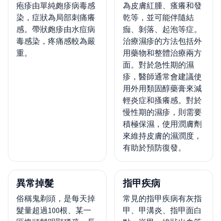
疱疹由單純皰疹病毒感
為皮膚紅腫、瘙癢和發
染，症狀為局部刺痛癢
乾等，並可能伴隨結
感。帶狀皰疹由水痘病
痂、剝落、起泡等症。
毒感染，疼痛感較為嚴
治療濕疹的方法包括外
重。
用藥物和整體治療兩方
面。對於急性期的濕
疹，醫師通常會建議使
用外用類固醇藥膏來減
輕炎症和搔癢感。對於
慢性期的濕疹，則需要
積極保濕，使用潤膚劑
來維持皮膚的濕潤度，
有助於預防復發。
異常掉髮
指甲疾病
俗稱鬼剃頭，是每天掉
常見的指甲疾病有灰指
髮量超過100根、某一
甲、甲溝炎、指甲面白