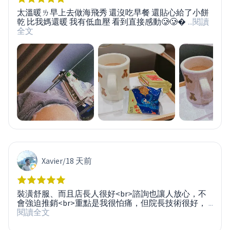
太溫暖ㄌ早上去做海飛秀 還沒吃早餐 還貼心給了小餅
乾 比我媽還暖 我有低血壓 看到直接感動🥲🥲
...閱讀
全文
Xavier
/
18 天前
裝潢舒服、而且店長人很好<br>諮詢也讓人放心，不
會強迫推銷<br>重點是我很怕痛，但院長技術很好，
...
閱讀全文