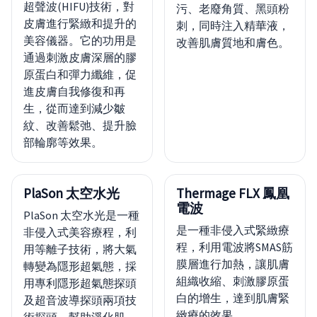
超聲波(HIFU)技術，對
污、老廢角質、黑頭粉
皮膚進行緊緻和提升的
刺，同時注入精華液，
美容儀器。它的功用是
改善肌膚質地和膚色。
通過刺激皮膚深層的膠
原蛋白和彈力纖維，促
進皮膚自我修復和再
生，從而達到減少皺
紋、改善鬆弛、提升臉
部輪廓等效果。
PlaSon 太空水光
Thermage FLX 鳳凰
電波
PlaSon 太空水光是一種
是一種非侵入式緊緻療
非侵入式美容療程，利
程，利用電波將SMAS筋
用等離子技術，將大氣
膜層進行加熱，讓肌膚
轉變為隱形超氣態，採
組織收縮、刺激膠原蛋
用專利隱形超氣態探頭
白的增生，達到肌膚緊
及超音波導探頭兩項技
緻療的效果。