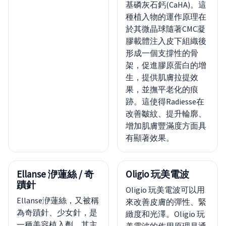
基磷灰石鈣(CaHA)。這
種植入物的運作原理在
於其微晶球隨著CMC凝
膠載體注入皮下組織後
形成一個支撐性的骨
架，促進膠原蛋白的增
生，提供肌膚拉提效
果，並撫平老化的痕
跡。這使得Radiesse在
改善皺紋、提升輪廓、
增加肌膚豐滿度方面具
有顯著效果。
Ellanse 洢蓮絲 / 奇
Oligio 玩美電波
蹟針
Oligio 玩美電波可以用
Ellanse洢蓮絲，又被稱
來改善皮膚的彈性、緊
為奇蹟針、少女針，是
緻度和光澤。Oligio 玩
一種美容植入劑。其主