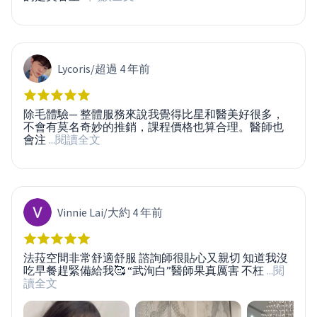
Lycoris
/
超過 4 年前
除毛體驗— 整體服務來說我覺得比星和醫美好很多，
不會有莫名奇妙的推銷，課程價格也算合理。醫師也
會注
...閱讀全文
Vinnie Lai
/
大約 4 年前
法菈空間非常舒適舒服 諮詢師很貼心又親切 知道我沒
吃早餐趕緊備給我🥰 “武洵白”醫師果真厲害 不枉
...閱
讀全文