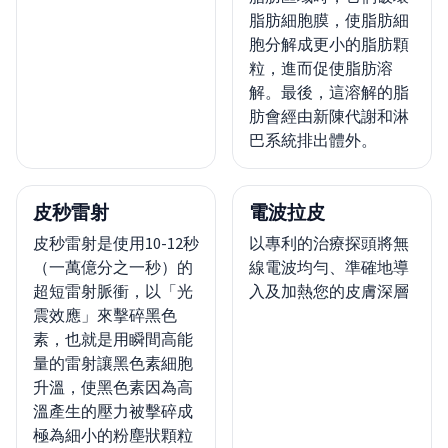
脂肪細胞膜，使脂肪細
胞分解成更小的脂肪顆
粒，進而促使脂肪溶
解。最後，這溶解的脂
肪會經由新陳代謝和淋
巴系統排出體外。
皮秒雷射
電波拉皮
皮秒雷射是使用10-12秒
以專利的治療探頭將無
（一萬億分之一秒）的
線電波均勻、準確地導
超短雷射脈衝，以「光
入及加熱您的皮膚深層
震效應」來擊碎黑色
素，也就是用瞬間高能
量的雷射讓黑色素細胞
升溫，使黑色素因為高
溫產生的壓力被擊碎成
極為細小的粉塵狀顆粒