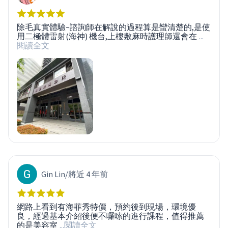
除毛真實體驗~諮詢師在解說的過程算是蠻清楚的,是使
用二極體雷射(海神) 機台,上樓敷麻時護理師還會在
...
閱讀全文
Gin Lin
/
將近 4 年前
網路上看到有海菲秀特價，預約後到現場，環境優
良，經過基本介紹後便不囉嗦的進行課程，值得推薦
的是美容室
...閱讀全文