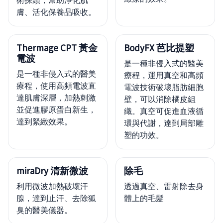
術探頭，幫助淨化肌
膚、活化保養品吸收。
Thermage CPT 黃金
BodyFX 芭比提塑
電波
是一種非侵入式的醫美
是一種非侵入式的醫美
療程，運用真空和高頻
療程，使用高頻電波直
電波技術破壞脂肪細胞
達肌膚深層，加熱刺激
壁，可以消除橘皮組
並促進膠原蛋白新生，
織。真空可促進血液循
達到緊緻效果。
環與代謝，達到局部雕
塑的功效。
miraDry 清新微波
除毛
利用微波加熱破壞汗
透過真空、雷射除去身
腺，達到止汗、去除狐
體上的毛髮
臭的醫美儀器。