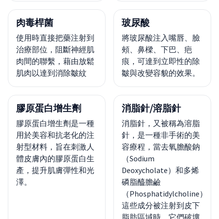
肉毒桿菌
玻尿酸
使用時直接把藥注射到
將玻尿酸注入嘴唇、臉
治療部位，阻斷神經肌
頰、鼻樑、下巴、疤
肉間的聯繫，藉由放鬆
痕，可達到立即性的除
肌肉以達到消除皺紋
皺與改變容貌的效果。
膠原蛋白增生劑
消脂針/溶脂針
膠原蛋白增生劑是一種
消脂針，又被稱為溶脂
用於美容和抗老化的注
針，是一種非手術的美
射型材料，旨在刺激人
容療程，當去氧膽酸鈉
體皮膚內的膠原蛋白生
（Sodium
產，提升肌膚彈性和光
Deoxycholate）和多烯
澤。
磷脂醯膽鹼
（Phosphatidylcholine）
這些成分被注射到皮下
脂肪區域時，它們破壞