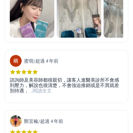
蜜萌
/
超過 4 年前
諮詢師及美容師都很親切，讓客人進醫美診所不會感
到壓力，解說也很清楚，不會強迫推銷或是不買就差
別待遇，
...閱讀全文
鄭宜榛
/
超過 4 年前