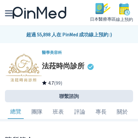
日本醫療專區
線上預約
線上預約醫師、院所
超過 55,898 人在 PinMed 成功線上預約 :)
醫師專欄專訪
醫學美容科
法菈時尚診所
健康主題館
我是醫療人員
4.7
(99)
聯繫諮詢
總覽
團隊
班表
評論
專長
關於