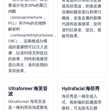
美電波的作用原理是通
要成分包含30%的聚已
過高頻電波，刺激皮膚
內酯
深層的膠原蛋白和彈力
（polycaprolactone，
纖維，促進皮膚的新陳
PCL）和70%的生物降
代謝和血液循環，從而
解材料
達到抗衰老、提拉、瘦
（carboxymethylcellulose，
臉等效果。
CMC）。這兩種成分構
成的凝膠體可以注入皮
膚，以達到填充和提拉
的效果，同時刺激膠原
蛋白再生，達到長期的
美容效果。
Ultraformer 海芙音
Hydrafacial 海菲秀
波
海菲秀是一種非侵入
Ultraformer 海芙音波
式、無創傷的肌膚護理
是一種利用高強度聚焦
療程，可去除毛孔髒