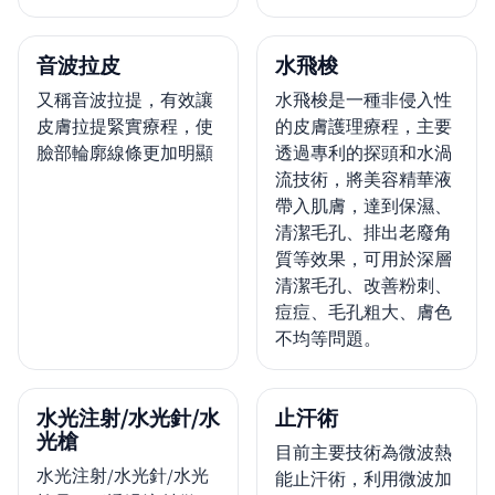
音波拉皮
水飛梭
又稱音波拉提，有效讓
水飛梭是一種非侵入性
皮膚拉提緊實療程，使
的皮膚護理療程，主要
臉部輪廓線條更加明顯
透過專利的探頭和水渦
流技術，將美容精華液
帶入肌膚，達到保濕、
清潔毛孔、排出老廢角
質等效果，可用於深層
清潔毛孔、改善粉刺、
痘痘、毛孔粗大、膚色
不均等問題。
水光注射/水光針/水
止汗術
光槍
目前主要技術為微波熱
水光注射/水光針/水光
能止汗術，利用微波加