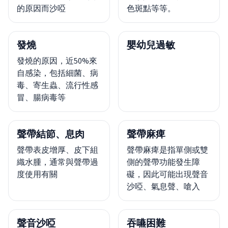
的原因而沙啞
色斑點等等。
發燒
嬰幼兒過敏
發燒的原因，近50%來
自感染，包括細菌、病
毒、寄生蟲、流行性感
冒、腸病毒等
聲帶結節、息肉
聲帶麻痺
聲帶表皮增厚、皮下組
聲帶麻痺是指單側或雙
織水腫，通常與聲帶過
側的聲帶功能發生障
度使用有關
礙，因此可能出現聲音
沙啞、氣息聲、嗆入
聲音沙啞
吞嚥困難