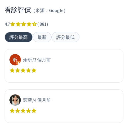
看診評價
（來源：Google）
4.7
(
881
)
評分最高
最新
評分最低
余昕
/
3 個月前
蓉蓉
/
4 個月前