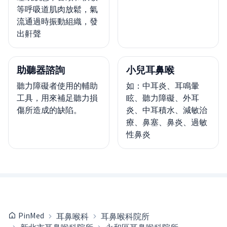
等呼吸道肌肉放鬆，氣
流通過時振動組織，發
出鼾聲
助聽器諮詢
小兒耳鼻喉
聽力障礙者使用的輔助
如：中耳炎、耳鳴暈
工具，用來補足聽力損
眩、聽力障礙、外耳
傷所造成的缺陷。
炎、中耳積水、減敏治
療、鼻塞、鼻炎、過敏
性鼻炎
PinMed
耳鼻喉科
耳鼻喉科院所