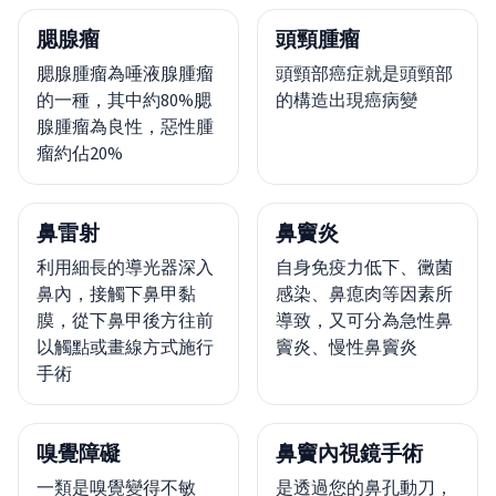
腮腺瘤
頭頸腫瘤
腮腺腫瘤為唾液腺腫瘤
頭頸部癌症就是頭頸部
的一種，其中約80%腮
的構造出現癌病變
腺腫瘤為良性，惡性腫
瘤約佔20%
鼻雷射
鼻竇炎
利用細長的導光器深入
自身免疫力低下、黴菌
鼻內，接觸下鼻甲黏
感染、鼻瘜肉等因素所
膜，從下鼻甲後方往前
導致，又可分為急性鼻
以觸點或畫線方式施行
竇炎、慢性鼻竇炎
手術
嗅覺障礙
鼻竇內視鏡手術
一類是嗅覺變得不敏
是透過您的鼻孔動刀，