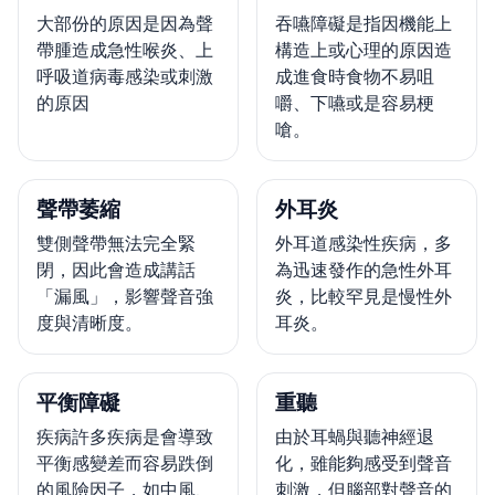
大部份的原因是因為聲
吞嚥障礙是指因機能上
帶腫造成急性喉炎、上
構造上或心理的原因造
呼吸道病毒感染或刺激
成進食時食物不易咀
的原因
嚼、下嚥或是容易梗
嗆。
聲帶萎縮
外耳炎
雙側聲帶無法完全緊
外耳道感染性疾病，多
閉，因此會造成講話
為迅速發作的急性外耳
「漏風」，影響聲音強
炎，比較罕見是慢性外
度與清晰度。
耳炎。
平衡障礙
重聽
疾病許多疾病是會導致
由於耳蝸與聽神經退
平衡感變差而容易跌倒
化，雖能夠感受到聲音
的風險因子，如中風、
刺激，但腦部對聲音的