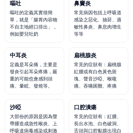
嘔吐
鼻竇炎
嘔吐的定義其實很簡
常見病因包括上呼吸道
單，就是「腸胃內容物
感染之惡化、抽菸、過
不自主地經口排出」，
敏性鼻炎、鼻息肉增生
例如嬰兒吐奶
等等
中耳炎
扁桃腺炎
定義是耳朵痛，主要是
常見的症狀有：扁桃腺
發炎引起耳朵疼痛，嚴
紅腫或有白色黃色斑
重的可能也會感到頭
塊、聲音沙啞、喉嚨
痛、暈眩、發燒等。
痛、吞嚥困難、疼痛
沙啞
口腔潰瘍
大部份的原因是因為聲
常見的症狀有：紅腫、
帶腫造成急性喉炎、上
長出水泡、白色破洞、
呼吸道病毒感染或刺激
舌頭與口腔黏膜出現白