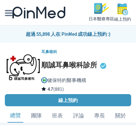
日本醫療專區
線上預約
線上預約醫師、院所
超過 55,898 人在 PinMed 成功線上預約 :)
醫師專欄專訪
耳鼻喉科
順誠耳鼻喉科診所
健康主題館
健保特約醫事機構
我是醫療人員
4.7
(881)
線上預約
總覽
團隊
班表
評論
專長
關於