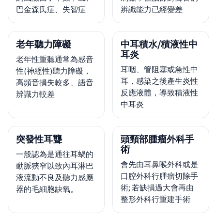
巴金森氏症、失智症
辨識能力已經變差
老年聽力障礙
中耳積水/積液性中
耳炎
老年性重聽通常為感音
耳咽、管阻塞或急性中
性(神經性)聽力障礙，
耳，感染之後產生炎性
高頻音損失較多、語音
反應液體，導致積液性
辨識力較差
中耳炎
突發性耳聾
頭頸部腫瘤外科手
術
一般認為是通往耳蝸的
會先由耳鼻喉外科或是
動脈狹窄以致內耳淋巴
口腔外科行腫瘤切除手
液流動不良及聽力感應
術; 若缺損過大會再由
器的毛細胞缺氧。
整形外科行重建手術