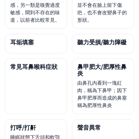
感，另一類是嗅覺過度
並不會在臉上留下傷
敏感，聞到不存在的味
疤，也不會改變鼻子的
道，以前者比較常見。
形狀。
耳垢填塞
聽力受損/聽力障礙
常見耳鼻喉科症狀
鼻甲肥大/肥厚性鼻
炎
由鼻孔內看到一塊紅
肉，稱為下鼻甲；因下
鼻甲肥厚而造成的鼻塞
稱為肥厚性鼻炎
打呼/打鼾
聲音異常
睡眠狀態下舌頭和軟顎