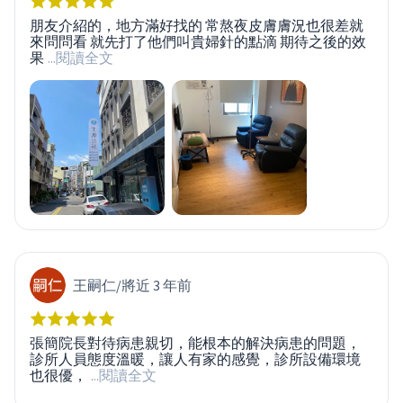
朋友介紹的，地方滿好找的 常熬夜皮膚膚況也很差就
來問問看 就先打了他們叫貴婦針的點滴 期待之後的效
果
...閱讀全文
王嗣仁
/
將近 3 年前
張簡院長對待病患親切，能根本的解決病患的問題，
診所人員態度溫暖，讓人有家的感覺，診所設備環境
也很優，
...閱讀全文