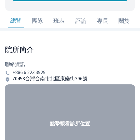
總覽
團隊
班表
評論
專長
關於
院所簡介
聯絡資訊
+886 6 223 3929
70458台灣台南市北區康樂街396號
點擊觀看診所位置