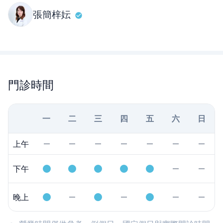
張簡梓妘
門診時間
一
二
三
四
五
六
日
上午
下午
晚上