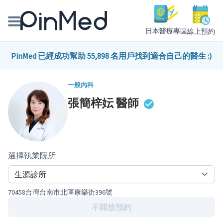
日本醫療專區
線上預約
線上預約醫師、院所
PinMed 已經成功幫助 55,898 名用戶找到適合自己的醫生 :)
醫師專欄專訪
一般內科
張簡梓妘
醫師
健康主題館
我是醫療人員
選擇執業院所
70458台灣台南市北區康樂街396號
不開放預約