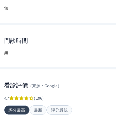
無
門診時間
無
看診評價
（來源：Google）
4.7
(
196
)
評分最高
最新
評分最低