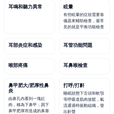
耳鳴和聽力異常
眩暈
有些眩暈的症狀需要靠
儀器來輔助檢查，最常
見的就是平衡功能檢查
耳部炎症和感染
耳管功能問題
喉部疼痛
耳鼻喉檢查
鼻甲肥大/肥厚性鼻
打呼/打鼾
炎
睡眠狀態下舌頭和軟顎
由鼻孔內看到一塊紅
等呼吸道肌肉放鬆，氣
肉，稱為下鼻甲；因下
流通過時振動組織，發
鼻甲肥厚而造成的鼻塞
出鼾聲