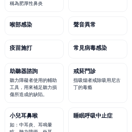
稱為肥厚性鼻炎
喉部感染
聲音異常
疫苗施打
常見病毒感染
助聽器諮詢
戒菸門診
聽力障礙者使用的輔助
指吸烟者戒除吸用尼古
工具，用來補足聽力損
丁的毒瘾
傷所造成的缺陷。
小兒耳鼻喉
睡眠呼吸中止症
如：中耳炎、耳鳴暈
眩、聽力障礙、外耳