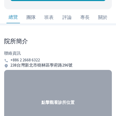
總覽
團隊
班表
評論
專長
關於
院所簡介
聯絡資訊
+886 2 2668 6322
238台灣新北市樹林區學府路296號
點擊觀看診所位置