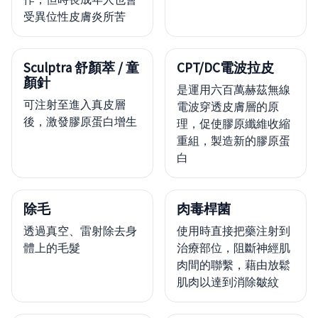
受異位性皮膚炎所苦
Sculptra 舒顏萃 / 童
CPT/DC電波拉皮
顏針
是運用六百萬赫茲無線
可注射至進入真皮層
電波穿透皮膚層的原
後，激發膠原蛋白增生
理，促使膠原纖維收縮
重組，製造新的膠原蛋
白
除毛
肉毒桿菌
透過真空、雷射除去身
使用時直接把藥注射到
體上的毛髮
治療部位，阻斷神經肌
肉間的聯繫，藉由放鬆
肌肉以達到消除皺紋