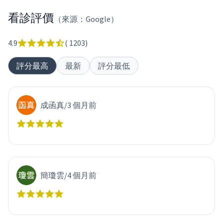
看診評價
（來源：Google）
4.9
(
1203
)
評分最高
最新
評分最低
成函真
/
3 個月前
簡瓊雲
/
4 個月前