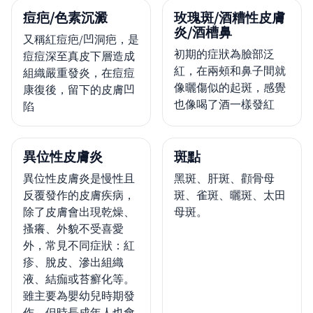
痘疤/色素沉澱
玫瑰斑/酒糟性皮膚
炎/酒槽鼻
又稱紅痘疤/凹洞疤，是
初期的症狀為臉部泛
痘痘深至真皮下層造成
紅，在兩頰和鼻子間就
組織嚴重發炎，在痘痘
像曬傷似的起斑，感覺
康復後，留下的皮膚凹
也像喝了酒一樣發紅
陷
異位性皮膚炎
斑點
異位性皮膚炎是慢性且
黑斑、肝斑、顴骨母
反覆發作的皮膚疾病，
斑、雀斑、曬斑、太田
除了皮膚會出現乾燥、
母斑。
搔癢、外貌不受喜愛
外，常見不同症狀：紅
疹、脫皮、滲出組織
液、結痂或苔癬化等。
雖主要為嬰幼兒時期發
作，但時長成年人也會