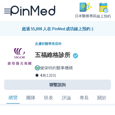
日本醫療專區
線上預約
線上預約醫師、院所
超過 55,898 人在 PinMed 成功線上預約 :)
醫師專欄專訪
皮膚科
醫學美容科
五福維格診所
健康主題館
健保特約醫事機構
我是醫療人員
4.9
(1203)
聯繫諮詢
總覽
團隊
班表
評論
專長
關於