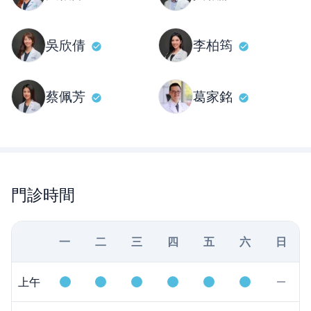
吳欣倩
李柏筠
蔡佩芳
葛家銘
門診時間
一
二
三
四
五
六
日
上午