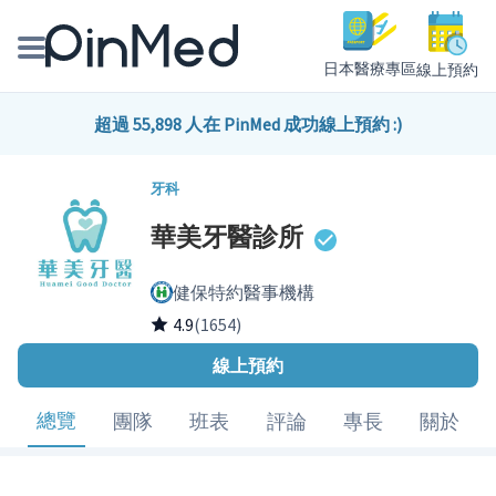
日本醫療專區
線上預約
線上預約醫師、院所
超過 55,898 人在 PinMed 成功線上預約 :)
醫師專欄專訪
牙科
華美牙醫診所
健康主題館
健保特約醫事機構
我是醫療人員
4.9
(1654)
線上預約
總覽
團隊
班表
評論
專長
關於