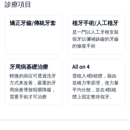
診療項目
矯正牙齒/傳統牙套
植牙手術/人工植牙
是一門以人工牙根安裝
假牙以彌補缺齒的牙齒
的修復手術
牙周病基礎治療
All on 4
輕微的病症可透過洗牙
需植入4顆植體，藉由
方式來改善，嚴重的牙
造橋力學原理，使力量
周病會導致咀嚼障礙，
平均分散，並在4顆植
需要手術才可治療
體上固定整排假牙。