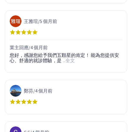
王雅瑄
/
5 個月前
業主回應/
4 個月前
您好，感謝您給予我們五顆星的肯定！ 能為您提供安
心、舒適的就診體驗，是
...全文
鄭芬
/
4 個月前