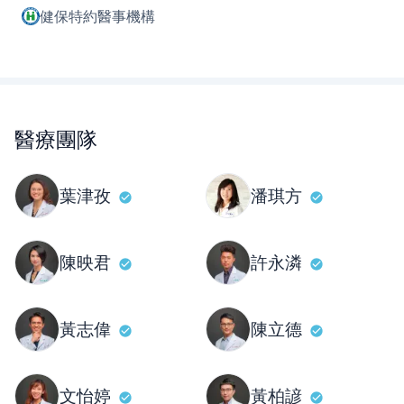
健保特約醫事機構
醫療團隊
葉津孜
潘琪方
陳映君
許永潾
黃志偉
陳立德
文怡婷
黃柏諺