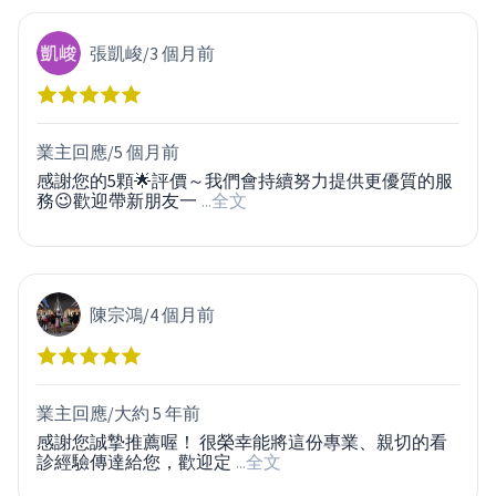
張凱峻
/
3 個月前
業主回應/
5 個月前
感謝您的5顆🌟評價～我們會持續努力提供更優質的服
務😉歡迎帶新朋友一
...全文
陳宗鴻
/
4 個月前
業主回應/
大約 5 年前
感謝您誠摯推薦喔！ 很榮幸能將這份專業、親切的看
診經驗傳達給您，歡迎定
...全文