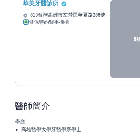
華美牙醫診所
813台灣高雄市左營區華夏路288號
健保特約醫事機構
點
醫師
簡介
學歷
高雄醫學大學牙醫學系學士