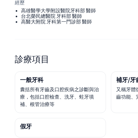
經歷
高雄醫學大學附設醫院牙科部 醫師
台北榮民總醫院 牙科部 醫師
高醫大附院 牙科第一門診部 醫師
診療項目
一般牙科
補牙/牙
囊括所有牙齒及口腔疾病之診斷與治
又稱牙體
療，包括口腔檢查、洗牙、蛀牙填
齒功能、
補、根管治療等
假牙