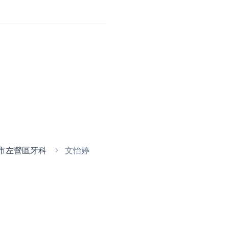
市左營區牙科
文怡婷