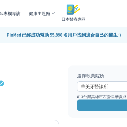
師專欄專訪
健康主題館
日本醫療專區
PinMed 已經成功幫助 55,898 名用戶找到適合自己的醫生 :)
選擇執業院所
813台灣高雄市左營區華夏路2