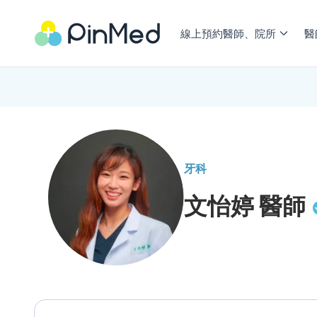
線上預約醫師、院所
醫
牙科
文怡婷
醫師