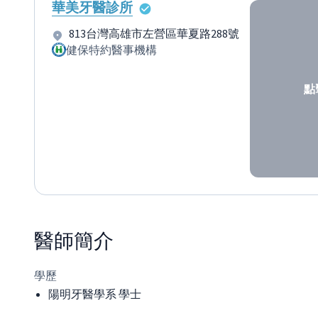
華美牙醫診所
813台灣高雄市左營區華夏路288號
健保特約醫事機構
點
醫師
簡介
學歷
陽明牙醫學系 學士