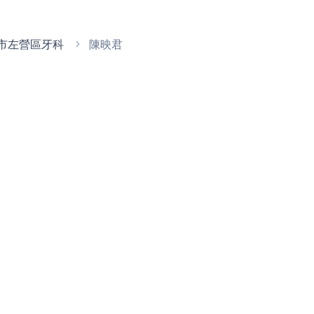
市左營區牙科
陳映君