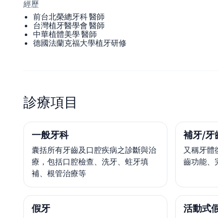
經歷
前台北榮總牙科 醫師
台灣植牙醫學會 醫師
中華植體美學 醫師
德國法蘭克福大學植牙研修
診療項目
一般牙科
補牙/牙
囊括所有牙齒及口腔疾病之診斷與治
又稱牙體
療，包括口腔檢查、洗牙、蛀牙填
齒功能、
補、根管治療等
假牙
活動式