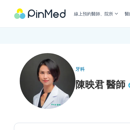
線上預約醫師、院所
醫
牙科
陳映君
醫師