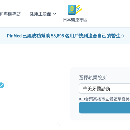
師專欄專訪
健康主題館
日本醫療專區
PinMed 已經成功幫助 55,898 名用戶找到適合自己的醫生 :)
選擇執業院所
813台灣高雄市左營區華夏路2