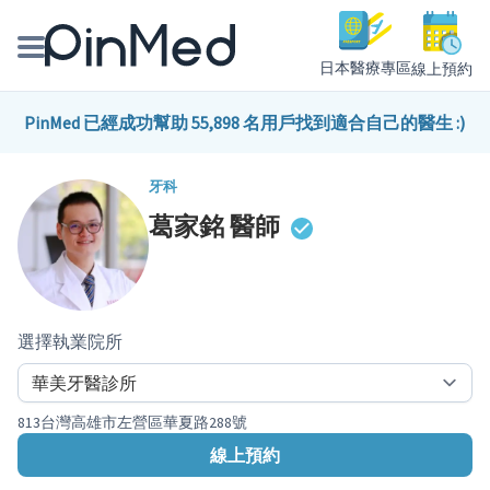
日本醫療專區
線上預約
線上預約醫師、院所
PinMed 已經成功幫助 55,898 名用戶找到適合自己的醫生 :)
醫師專欄專訪
牙科
葛家銘
醫師
健康主題館
我是醫療人員
選擇執業院所
813台灣高雄市左營區華夏路288號
線上預約