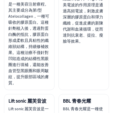
是一種美容注射療程。
美電波的作用原理是通
其主要成分為第I型
過高頻電波，刺激皮膚
Atelocollagen，一種可
深層的膠原蛋白和彈力
吸收的膠原蛋白。這種
纖維，促進皮膚的新陳
針劑植入後，透過對蛋
代謝和血液循環，從而
白酶的抵抗，膠原蛋白
達到抗衰老、提拉、瘦
形成柔軟且具粘性的纖
臉等效果。
維狀結構，持續修補效
果。這種治療不僅針對
凹陷造成的結構性黑眼
圈進行填補，還能改善
血管型黑眼圈和眼周皺
紋，提升眼部區域的膚
質。
Lift sonic 麗芙音波
BBL 青春光耀
Lift sonic 麗芙音波是一
BBL 青春光耀是一種使