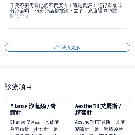
千萬不要再看他們不實廣告！這是負評！ 記得看最低
分評論啊～ 低分評論都被洗下去了，來這裡3999體
...
閱讀全文
載入更多
診療項目
Ellanse 洢蓮絲 / 奇
AestheFill 艾麗斯 /
蹟針
精靈針
Ellanse洢蓮絲，又被稱
AestheFill艾麗斯，又稱
為奇蹟針、少女針，是
精靈針，是一種膠原蛋