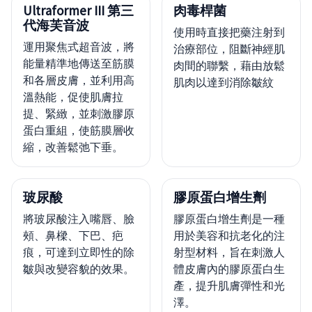
Ultraformer III 第三
肉毒桿菌
代海芙音波
使用時直接把藥注射到
運用聚焦式超音波，將
治療部位，阻斷神經肌
能量精準地傳送至筋膜
肉間的聯繫，藉由放鬆
和各層皮膚，並利用高
肌肉以達到消除皺紋
溫熱能，促使肌膚拉
提、緊緻，並刺激膠原
蛋白重組，使筋膜層收
縮，改善鬆弛下垂。
玻尿酸
膠原蛋白增生劑
將玻尿酸注入嘴唇、臉
膠原蛋白增生劑是一種
頰、鼻樑、下巴、疤
用於美容和抗老化的注
痕，可達到立即性的除
射型材料，旨在刺激人
皺與改變容貌的效果。
體皮膚內的膠原蛋白生
產，提升肌膚彈性和光
澤。