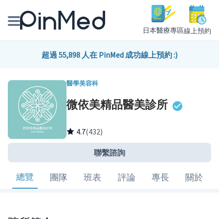
日本醫療專區
線上預約
線上預約醫師、院所
超過 55,898 人在 PinMed 成功線上預約 :)
醫師專欄專訪
醫學美容科
微依美精品醫美診所
健康主題館
我是醫療人員
4.7
(432)
聯繫諮詢
總覽
團隊
班表
評論
專長
關於