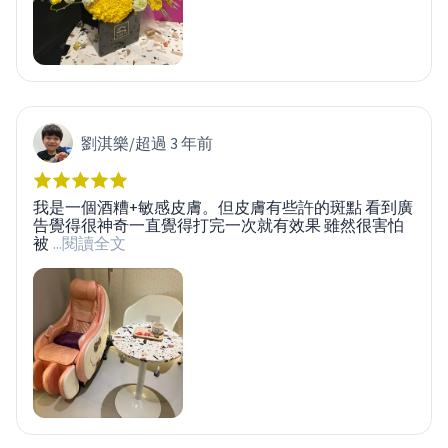
劉淇樂
/
超過 3 年前
我是一個酒糟+敏感皮膚。但皮膚有些許的斑點 看到廣
告覺得很神奇一直覺得打完一次就有效果 雖然很害怕
被
...閱讀全文