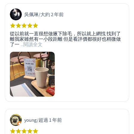
吳佩琳
/
大約 2 年前
從以前就一直很想做腋下除毛，所以就上網找 找到了
離我家雖然有一小段距離 但是看評價都很好也稍微做
了一
...閱讀全文
young
/
超過 1 年前