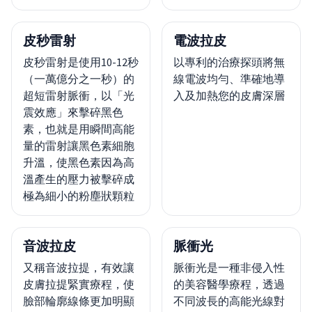
皮秒雷射
電波拉皮
皮秒雷射是使用10-12秒
以專利的治療探頭將無
（一萬億分之一秒）的
線電波均勻、準確地導
超短雷射脈衝，以「光
入及加熱您的皮膚深層
震效應」來擊碎黑色
素，也就是用瞬間高能
量的雷射讓黑色素細胞
升溫，使黑色素因為高
溫產生的壓力被擊碎成
極為細小的粉塵狀顆粒
音波拉皮
脈衝光
又稱音波拉提，有效讓
脈衝光是一種非侵入性
皮膚拉提緊實療程，使
的美容醫學療程，透過
臉部輪廓線條更加明顯
不同波長的高能光線對