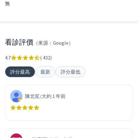
無
看診評價
（來源：Google）
4.7
(
432
)
評分最高
最新
評分最低
陳北笙
/
大約 1 年前