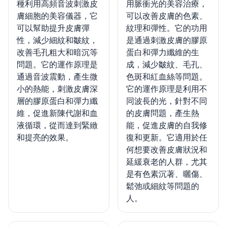
種利用高頻音波刺激皮
用脈衝光的美容治療，
膚細胞的美容儀器，它
可以改善皮膚的色素、
可以幫助提升皮膚彈
紋理和彈性。它的功用
性，減少細紋和皺紋，
是通過刺激皮膚的膠原
改善毛孔粗大和暗沉等
蛋白和彈力纖維的生
問題。它的運作原理是
成，減少皺紋、毛孔、
通過音波震動，產生微
色斑和紅血絲等問題。
小的熱能，刺激皮膚深
它的運作原理是利用不
層的膠原蛋白和彈力纖
同波長的光，針對不同
維，促進新陳代謝和血
的皮膚問題，產生熱
液循環，從而達到緊緻
能，促進皮膚的自我修
和提亮的效果。
復和更新。它適用於任
何想要改善皮膚狀況和
延緩衰老的人群，尤其
是有色素沉著、曬傷、
鬆弛或細紋等問題的
人。