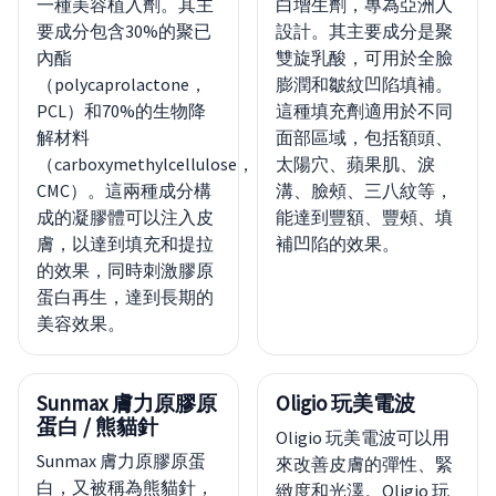
一種美容植入劑。其主
白增生劑，專為亞洲人
要成分包含30%的聚已
設計。其主要成分是聚
內酯
雙旋乳酸，可用於全臉
（polycaprolactone，
膨潤和皺紋凹陷填補。
PCL）和70%的生物降
這種填充劑適用於不同
解材料
面部區域，包括額頭、
（carboxymethylcellulose，
太陽穴、蘋果肌、淚
CMC）。這兩種成分構
溝、臉頰、三八紋等，
成的凝膠體可以注入皮
能達到豐額、豐頰、填
膚，以達到填充和提拉
補凹陷的效果。
的效果，同時刺激膠原
蛋白再生，達到長期的
美容效果。
Sunmax 膚力原膠原
Oligio 玩美電波
蛋白 / 熊貓針
Oligio 玩美電波可以用
Sunmax 膚力原膠原蛋
來改善皮膚的彈性、緊
白，又被稱為熊貓針，
緻度和光澤。Oligio 玩