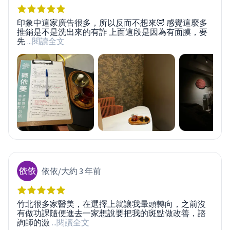
印象中這家廣告很多，所以反而不想來🤣 感覺這麼多
推銷是不是洗出來的有詐 上面這段是因為有面膜，要
先
...閱讀全文
依依
/
大約 3 年前
竹北很多家醫美，在選擇上就讓我暈頭轉向，之前沒
有做功課隨便進去一家想說要把我的斑點做改善，諮
詢師的激
...閱讀全文