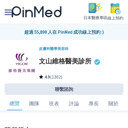
日本醫療專區
線上預約
線上預約醫師、院所
超過 55,898 人在 PinMed 成功線上預約 :)
醫師專欄專訪
皮膚科
醫學美容科
文山維格醫美診所
健康主題館
我是醫療人員
4.9
(1302)
聯繫諮詢
總覽
團隊
班表
評論
專長
關於