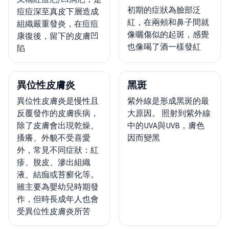
初期的症狀為臉部泛
痘痘深至真皮下層造成
紅，在兩頰和鼻子間就
組織嚴重發炎，在痘痘
像曬傷似的起斑，感覺
康復後，留下的皮膚凹
也像喝了酒一樣發紅
陷
異位性皮膚炎
黑斑
異位性皮膚炎是慢性且
紫外線是形成黑斑的最
反覆發作的皮膚疾病，
大原因。 照射到紫外線
除了皮膚會出現乾燥、
中的UVA與UVB，膚色
搔癢、外貌不受喜愛
因而變黑
外，常見不同症狀：紅
疹、脫皮、滲出組織
液、結痂或苔癬化等。
雖主要為嬰幼兒時期發
作，但時長成年人也會
受異位性皮膚炎所苦