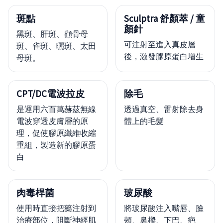
斑點
Sculptra 舒顏萃 / 童
顏針
黑斑、肝斑、顴骨母
可注射至進入真皮層
斑、雀斑、曬斑、太田
後，激發膠原蛋白增生
母斑。
CPT/DC電波拉皮
除毛
是運用六百萬赫茲無線
透過真空、雷射除去身
電波穿透皮膚層的原
體上的毛髮
理，促使膠原纖維收縮
重組，製造新的膠原蛋
白
肉毒桿菌
玻尿酸
使用時直接把藥注射到
將玻尿酸注入嘴唇、臉
治療部位，阻斷神經肌
頰、鼻樑、下巴、疤