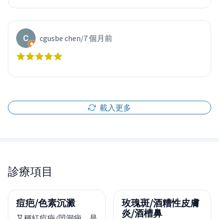
cgusbe chen
/
7 個月前
載入更多
診療項目
痘疤/色素沉澱
玫瑰斑/酒糟性皮膚
炎/酒槽鼻
又稱紅痘疤/凹洞疤，是