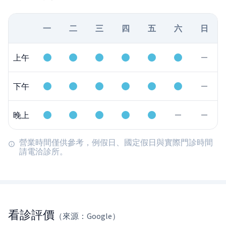
一
二
三
四
五
六
日
上午
下午
晚上
營業時間僅供參考，例假日、國定假日與實際門診時間
請電洽診所。
看診評價
（來源：Google）