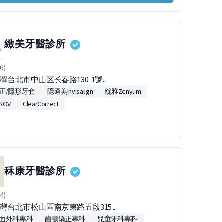
緻美牙醫診所
6)
台灣台北市中山区长春路130-1號...
正/隱形牙套
隱適美Invisalign
綻雅Zenyum
SOV
ClearCorrect
秝康牙醫診所
4)
台灣台北市松山區南京東路五段315...
面外科專科
齒顎矯正專科
兒童牙科專科