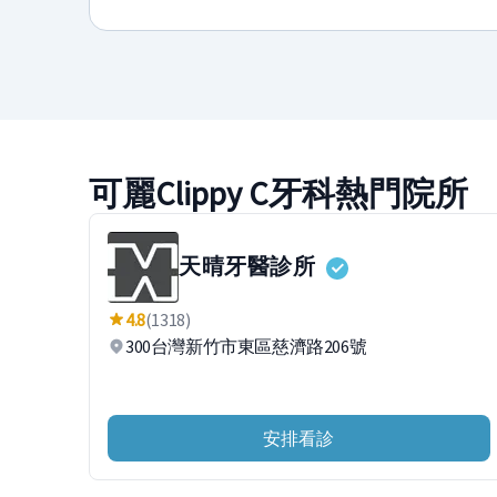
可麗Clippy C牙科熱門院所
天晴牙醫診所
4.8
(1318)
300台灣新竹市東區慈濟路206號
安排看診