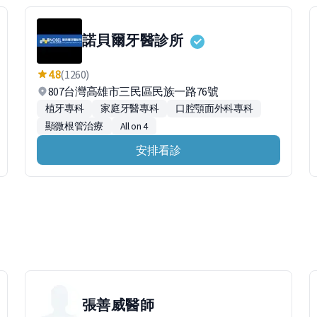
諾貝爾牙醫診所
4.8
(1260)
807台灣高雄市三民區民族一路76號
植牙專科
家庭牙醫專科
口腔顎面外科專科
顯微根管治療
All on 4
安排看診
張善威
醫師