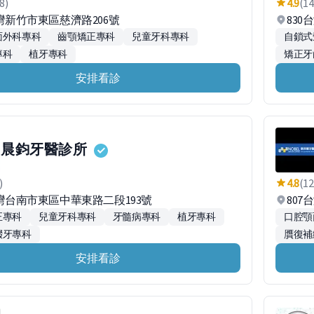
8)
4.9
(14
台灣新竹市東區慈濟路206號
83
面外科專科
齒顎矯正專科
兒童牙科專科
自鎖式
專科
植牙專科
矯正牙
安排看診
晨鈞牙醫診所
)
4.8
(12
台灣台南市東區中華東路二段193號
80
正專科
兒童牙科專科
牙髓病專科
植牙專科
口腔顎
綴牙專科
贋復補
安排看診