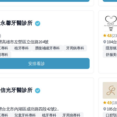
永馨牙醫診所
)
4.8
(23
台灣高雄市左營區立信路204號
104
正專科
植牙專科
贋復補綴牙專科
牙周病專科
隱形矯
醫專科
舒服美
安排看診
信光牙醫診所
4.9
(18
台灣台北市內湖區成功路四段42號2...
105
正專科
兒童牙科專科
植牙專科
牙周病專科
口腔顎