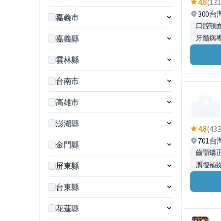
4.8
(131
300
嘉義市
口腔顎
嘉義縣
牙髓病
雲林縣
台南市
高雄市
澎湖縣
4.8
(433
701
金門縣
齒顎矯
贋復補
屏東縣
台東縣
花蓮縣