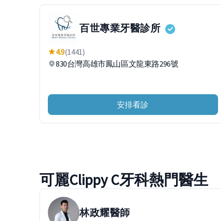
百世專業牙醫診所
4.9
(1441)
830台灣高雄市鳳山區文龍東路296號
安排看診
可麗Clippy C牙科熱門醫生
林政耀
醫師