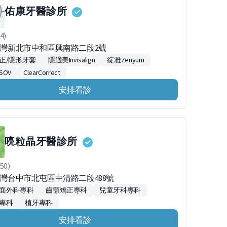
佑康牙醫診所
4)
5台灣新北市中和區興南路二段2號
正/隱形牙套
隱適美Invisalign
綻雅Zenyum
SOV
ClearCorrect
安排看診
喨粒晶牙醫診所
50)
6台灣台中市北屯區中清路二段488號
面外科專科
齒顎矯正專科
兒童牙科專科
專科
植牙專科
安排看診