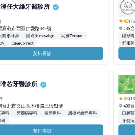
澤任大維牙醫診所
)
4.8
(76
台灣嘉義市西區仁愛路349號
23
/隱形牙套
隱適美Invisalign
綻雅Zenyum
隱形矯
OV
ClearCorrect
舒服美
安排看診
唯芯牙醫診所
9)
4.8
(18
台灣台北市文山區木柵路三段51號
40
正專科
牙髓病專科
植牙專科
贋復補綴牙專科
口腔顎
專科
牙髓病
安排看診