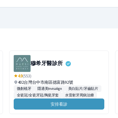
穆希牙醫診所
4.9
(553)
402台灣台中市南區德富路92號
微創植牙
隱適美Invisalign
美白貼片/牙齒貼片
全瓷冠/全瓷牙冠/陶瓷牙套
水雷射牙周病治療
安排看診