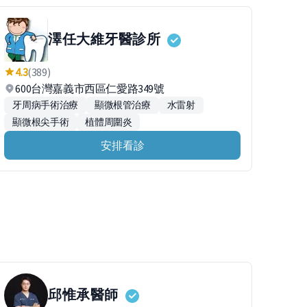
澤任大維牙醫診所
4.3
(389)
600台灣嘉義市西區仁愛路349號
牙周病手術治療
顯微根管治療
水雷射
顯微根尖手術
植體周圍炎
安排看診
邱惟承
醫師