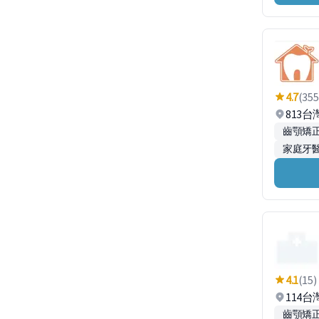
4.7
(355
813
齒顎矯
家庭牙
4.1
(15)
114
齒顎矯