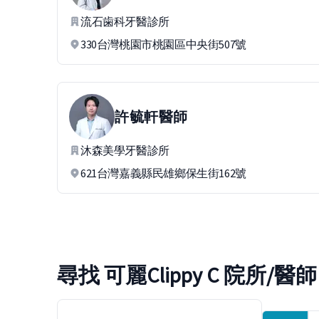
流石歯科牙醫診所
330台灣桃園市桃園區中央街507號
許毓軒
醫師
沐森美學牙醫診所
621台灣嘉義縣民雄鄉保生街162號
尋找 可麗Clippy C 院所/醫師