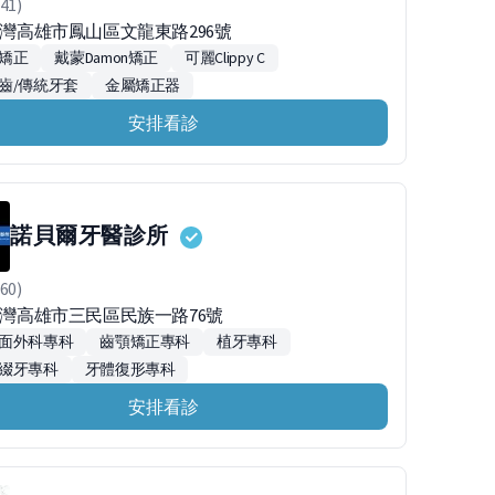
41)
0台灣高雄市鳳山區文龍東路296號
矯正
戴蒙Damon矯正
可麗Clippy C
齒/傳統牙套
金屬矯正器
安排看診
諾貝爾牙醫診所
60)
7台灣高雄市三民區民族一路76號
面外科專科
齒顎矯正專科
植牙專科
綴牙專科
牙體復形專科
安排看診