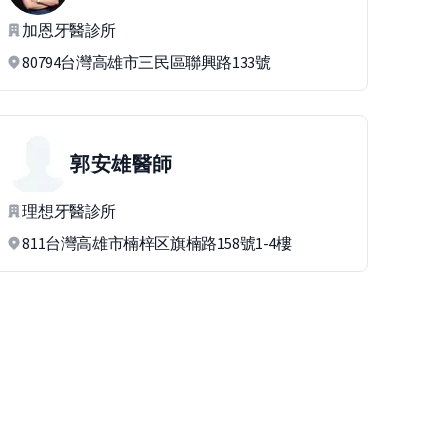
加恩牙醫診所
80794台灣高雄市三民區聯興路133號
郭安雄
醫師
理想牙醫診所
811台灣高雄市楠梓区旗楠路158號1-4樓