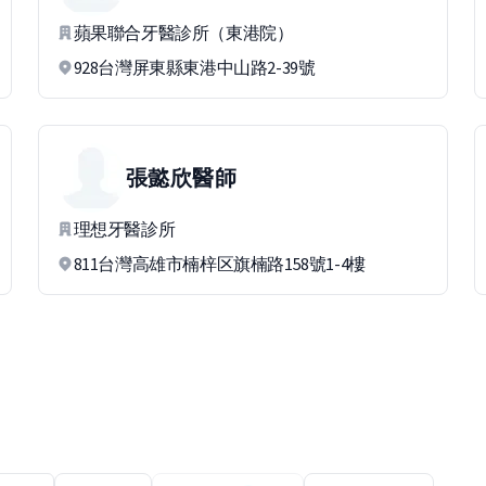
蘋果聯合牙醫診所（東港院）
928台灣屏東縣東港中山路2-39號
張懿欣
醫師
理想牙醫診所
811台灣高雄市楠梓区旗楠路158號1-4樓