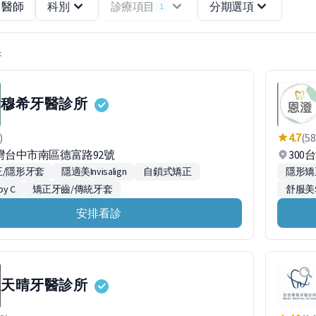
醫師
科別
診療項目
分期選項
1
果
穆希牙醫診所
)
4.7
(58
台灣台中市南區德富路92號
300
/隱形牙套
隱適美Invisalign
自鎖式矯正
隱形矯
y C
矯正牙齒/傳統牙套
舒服美
安排看診
天晴牙醫診所