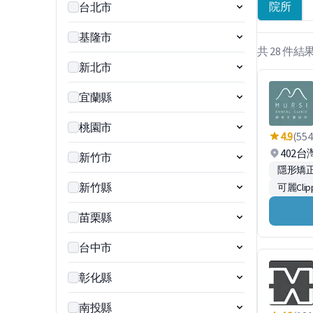
院所
台北市
基隆市
共 28 件結
新北市
宜蘭縣
桃園市
4.9
(554
402
新竹市
隱形矯正
新竹縣
可麗Clipp
苗栗縣
台中市
彰化縣
南投縣