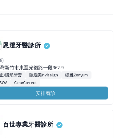
恩澄牙醫診所
8)
台灣新竹市東區光復路一段362-9...
正/隱形牙套
隱適美Invisalign
綻雅Zenyum
SOV
ClearCorrect
安排看診
百世專業牙醫診所