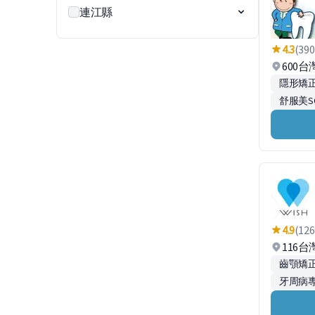
連江縣
4.3
(390
600
隱形矯正
舒服美S
4.9
(126
116
齒顎矯
牙周病