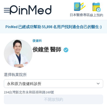
日本醫療專區
線上預約
線上預約醫師、院所
PinMed 已經成功幫助 55,898 名用戶找到適合自己的醫生 :)
醫師專欄專訪
復健科
侯鐘堡
醫師
健康主題館
我是醫療人員
選擇執業院所
234台灣新北市永和區得和路160號
不開放預約