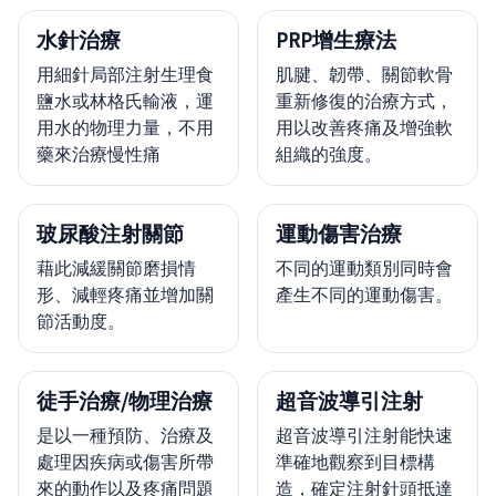
水針治療
PRP增生療法
用細針局部注射生理食
肌腱、韌帶、關節軟骨
鹽水或林格氏輸液，運
重新修復的治療方式，
用水的物理力量，不用
用以改善疼痛及增強軟
藥來治療慢性痛
組織的強度。
玻尿酸注射關節
運動傷害治療
藉此減緩關節磨損情
不同的運動類別同時會
形、減輕疼痛並增加關
產生不同的運動傷害。
節活動度。
徒手治療/物理治療
超音波導引注射
是以一種預防、治療及
超音波導引注射能快速
處理因疾病或傷害所帶
準確地觀察到目標構
來的動作以及疼痛問題
造，確定注射針頭抵達