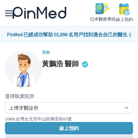
日本醫療專區
線上預約
線上預約醫師、院所
PinMed 已經成功幫助 55,898 名用戶找到適合自己的醫生 :)
醫師專欄專訪
牙科
黃鵬浩
醫師
健康主題館
我是醫療人員
選擇執業院所
10491台灣台北市中山區興安街67號
線上預約