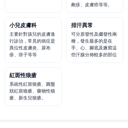
皰疹、皮膚癌等等。
小兒皮膚科
排汗異常
主要針對孩兒的皮膚進
可分原發性及繼發性兩
行診治，常見的病症是
種，發生最多的是在
異位性皮膚炎、尿布
手、心、腳底及腋窩這
疹、痱子等等
些汗腺分佈較多的部位
紅斑性狼瘡
系統性紅斑狼瘡、圓盤
狀紅斑狼瘡、藥物性狼
瘡、新生兒狼瘡。