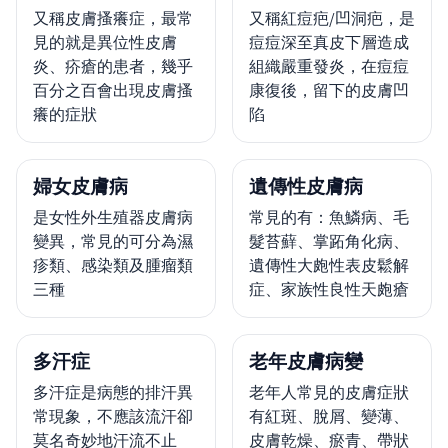
又稱皮膚搔癢症，最常
又稱紅痘疤/凹洞疤，是
見的就是異位性皮膚
痘痘深至真皮下層造成
炎、疥瘡的患者，幾乎
組織嚴重發炎，在痘痘
百分之百會出現皮膚搔
康復後，留下的皮膚凹
癢的症狀
陷
婦女皮膚病
遺傳性皮膚病
是女性外生殖器皮膚病
常見的有：魚鱗病、毛
變異，常見的可分為濕
髮苔蘚、掌跖角化病、
疹類、感染類及腫瘤類
遺傳性大皰性表皮鬆解
三種
症、家族性良性天皰瘡
多汗症
老年皮膚病變
多汗症是病態的排汗異
老年人常見的皮膚症狀
常現象，不應該流汗卻
有紅斑、脫屑、變薄、
莫名奇妙地汗流不止
皮膚乾燥、瘀青、帶狀