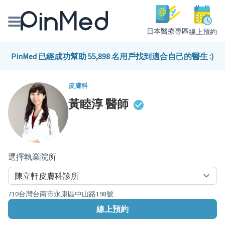
日本醫療專區
線上預約
線上預約醫師、院所
PinMed 已經成功幫助 55,898 名用戶找到適合自己的醫生 :)
醫師專欄專訪
皮膚科
黃睦淳
醫師
健康主題館
我是醫療人員
選擇執業院所
710台灣台南市永康區中山路198號
線上預約