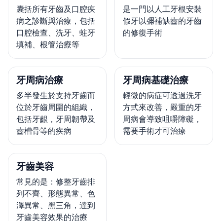
囊括所有牙齒及口腔疾
是一門以人工牙根安裝
病之診斷與治療，包括
假牙以彌補缺齒的牙齒
口腔檢查、洗牙、蛀牙
的修復手術
填補、根管治療等
牙周病治療
牙周病基礎治療
多半發生於支持牙齒而
輕微的病症可透過洗牙
位於牙齒周圍的組織，
方式來改善，嚴重的牙
包括牙齦，牙周韌帶及
周病會導致咀嚼障礙，
齒槽骨等的疾病
需要手術才可治療
牙齒美容
常見的是：修整牙齒排
列不齊、形態異常、色
澤異常、黑三角，達到
牙齒美容效果的治療