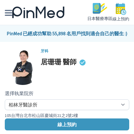
日本醫療專區
線上預約
線上預約醫師、院所
PinMed 已經成功幫助 55,898 名用戶找到適合自己的醫生 :)
醫師專欄專訪
牙科
居珊珊
醫師
健康主題館
我是醫療人員
選擇執業院所
105台灣台北市松山區慶城街21之2號2樓
線上預約