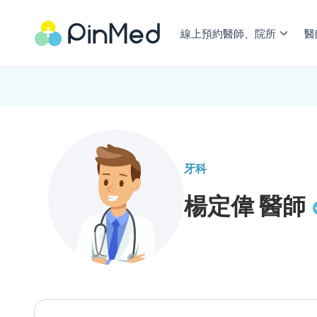
線上預約醫師、院所
醫
牙科
楊定偉
醫師