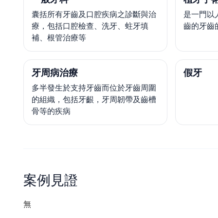
囊括所有牙齒及口腔疾病之診斷與治
是一門以
療，包括口腔檢查、洗牙、蛀牙填
齒的牙齒
補、根管治療等
牙周病治療
假牙
多半發生於支持牙齒而位於牙齒周圍
的組織，包括牙齦，牙周韌帶及齒槽
骨等的疾病
案例見證
無