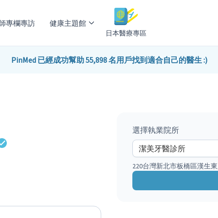
師專欄專訪
健康主題館
日本醫療專區
PinMed 已經成功幫助 55,898 名用戶找到適合自己的醫生 :)
選擇執業院所
220台灣新北市板橋區漢生東