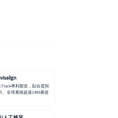
isalign
rtTrack專利製造，貼合度與
升。全球累積超過1400萬使
。
/人工植牙