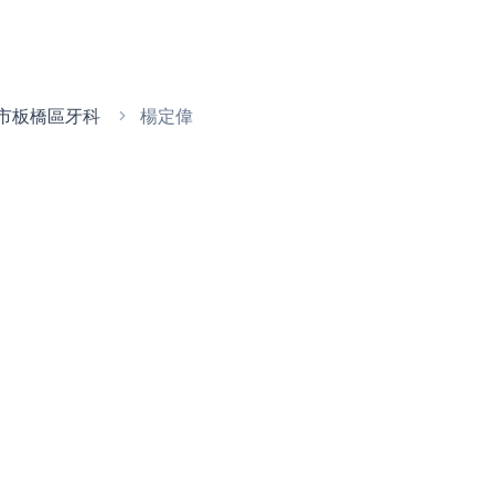
市板橋區牙科
楊定偉