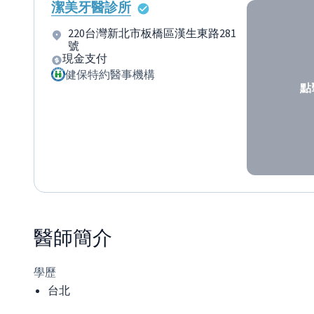
潔美牙醫診所
220台灣新北市板橋區漢生東路281
號
現金支付
健保特約醫事機構
點
醫師
簡介
學歷
台北