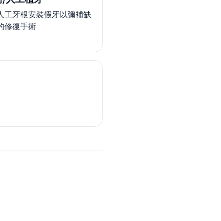
人工牙根安裝假牙以彌補缺
的修復手術