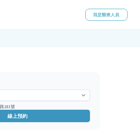
我是醫療人員
路281號
線上預約