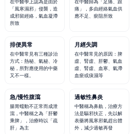
在中醫學上認為是由於
在中醫歸為「足痛、跟
「風寒濕邪」侵襲，造
痛」，多由經絡氣血供
成邪留經絡，氣血凝滯
應不足、瘀阻所致
所致
排便異常
月經失調
在中醫常見有三種診治
在中醫常見的原因：脾
方式：熱秘、氣秘、冷
虛、腎虛、肝鬱、氣血
秘，所對應使用的中藥
虛、腎虛、血寒、氣滯
又不一樣。
血瘀或痰濕等
急/慢性腹瀉
過敏性鼻炎
腸胃蠕動不正常而成泄
中醫稱為鼻鼽，治療方
瀉，中醫稱之為「肝鬱
法是驅邪扶正，先以解
乘脾」，治療時以「疏
表藥將風寒邪氣趕出體
肝」為主
外，減少過敏再發