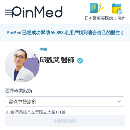
日本醫療專區
線上預約
線上預約醫師、院所
PinMed 已經成功幫助 55,898 名用戶找到適合自己的醫生 :)
醫師專欄專訪
中醫
邱魏武
醫師
健康主題館
我是醫療人員
選擇執業院所
813台灣高雄市左營區立大路181號
不開放預約