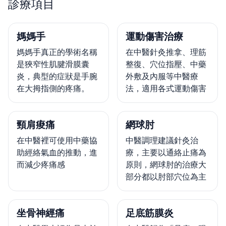
診療項目
媽媽手
運動傷害治療
媽媽手真正的學術名稱
在中醫針灸推拿、理筋
是狹窄性肌腱滑膜囊
整復、穴位指壓、中藥
炎，典型的症狀是手腕
外敷及內服等中醫療
在大拇指側的疼痛。
法，適用各式運動傷害
頸肩痠痛
網球肘
在中醫裡可使用中藥協
中醫調理建議針灸治
助經絡氣血的推動，進
療，主要以通絡止痛為
而減少疼痛感
原則，網球肘的治療大
部分都以肘部穴位為主
坐骨神經痛
足底筋膜炎