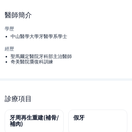
醫師
簡介
學歷
中山醫學大學牙醫學系學士
經歷
聖馬爾定醫院牙科部主治醫師
奇美醫院贗復科訓練
診療項目
牙周再生重建(補骨/
假牙
補肉)