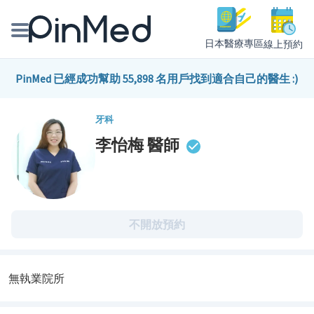
日本醫療專區
線上預約
線上預約醫師、院所
PinMed 已經成功幫助 55,898 名用戶找到適合自己的醫生 :)
醫師專欄專訪
牙科
李怡梅
醫師
健康主題館
我是醫療人員
不開放預約
無執業院所