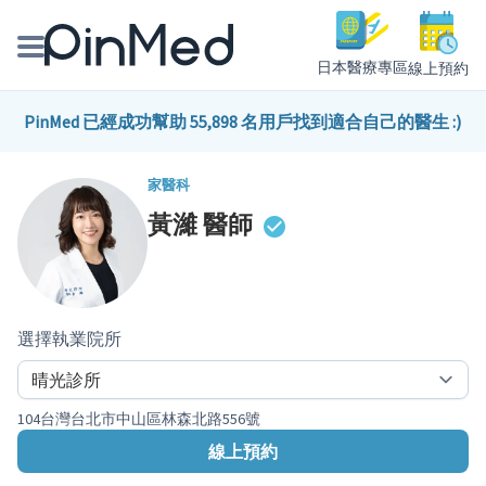
日本醫療專區
線上預約
線上預約醫師、院所
PinMed 已經成功幫助 55,898 名用戶找到適合自己的醫生 :)
醫師專欄專訪
家醫科
黃濰
醫師
健康主題館
我是醫療人員
選擇執業院所
104台灣台北市中山區林森北路556號
線上預約