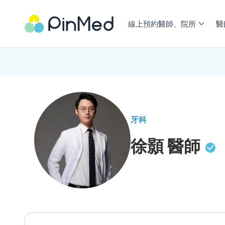
線上預約醫師、院所
醫
牙科
徐顥
醫師