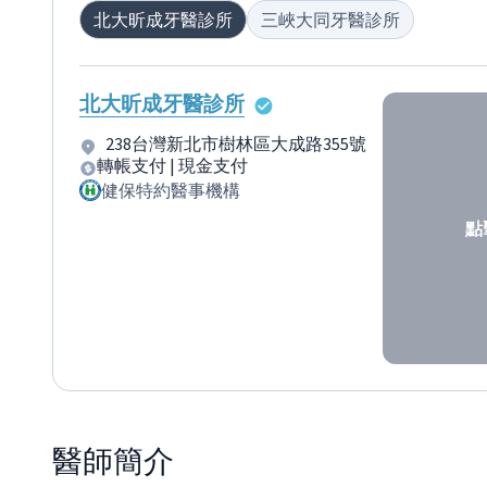
北大昕成牙醫診所
三峽大同牙醫診所
北大昕成牙醫診所
238台灣新北市樹林區大成路355號
轉帳支付 | 現金支付
健保特約醫事機構
點
醫師
簡介