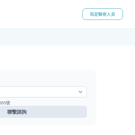
我是醫療人員
55號
聯繫諮詢