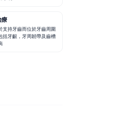
治療
於支持牙齒而位於牙齒周圍
包括牙齦，牙周韌帶及齒槽
病