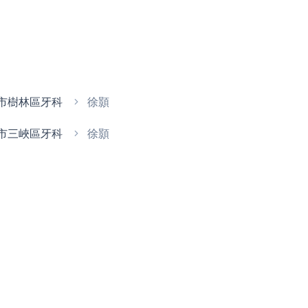
市樹林區牙科
徐顥
市三峽區牙科
徐顥