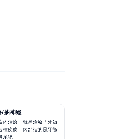
/抽神經
齒內治療，就是治療「牙齒
各種疾病，內部指的是牙髓
管系統