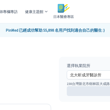
師專欄專訪
健康主題館
日本醫療專區
PinMed 已經成功幫助 55,898 名用戶找到適合自己的醫生 :)
選擇執業院所
238台灣新北市樹林區大成路3