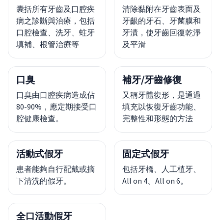
囊括所有牙齒及口腔疾
清除黏附在牙齒表面及
病之診斷與治療，包括
牙齦的牙石、牙菌膜和
口腔檢查、洗牙、蛀牙
牙漬，使牙齒回復乾淨
填補、根管治療等
及平滑
口臭
補牙/牙齒修復
口臭由口腔疾病造成佔
又稱牙體復形，是通過
80-90%，應定期接受口
填充以恢復牙齒功能、
腔健康檢查。
完整性和形態的方法
活動式假牙
固定式假牙
患者能夠自行配戴或摘
包括牙橋、人工植牙、
下清洗的假牙。
All on 4、All on 6。
全口活動假牙