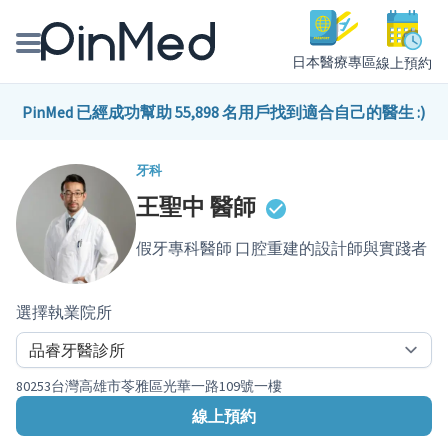
日本醫療專區
線上預約
線上預約醫師、院所
PinMed 已經成功幫助 55,898 名用戶找到適合自己的醫生 :)
醫師專欄專訪
牙科
王聖中
醫師
健康主題館
假牙專科醫師 口腔重建的設計師與實踐者
我是醫療人員
選擇執業院所
80253台灣高雄市苓雅區光華一路109號一樓
線上預約