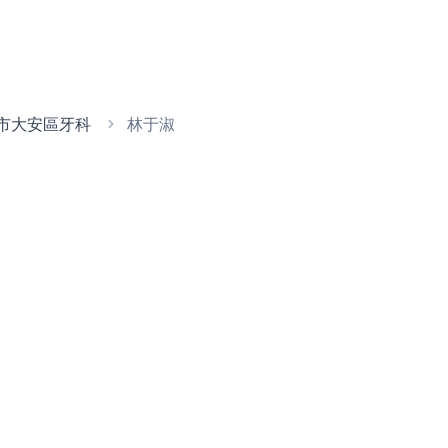
市大安區牙科
林于淑