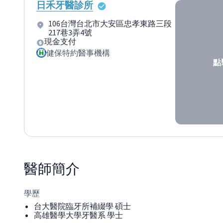
日禾牙醫診所
106台灣台北市大安區忠孝東路三段
217巷3弄4號
現金支付
健保特約醫事機構
點
醫師
簡介
學歷
台大醫院臨牙所補綴學 碩士
高雄醫學大學牙醫系 學士