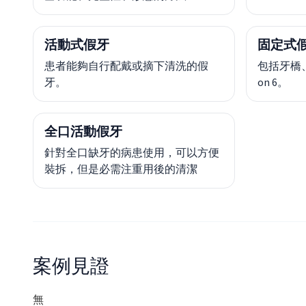
活動式假牙
固定式
患者能夠自行配戴或摘下清洗的假
包括牙橋、人
牙。
on 6。
全口活動假牙
針對全口缺牙的病患使用，可以方便
裝拆，但是必需注重用後的清潔
案例見證
無