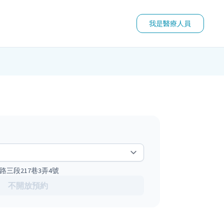
我是醫療人員
路三段217巷3弄4號
不開放預約