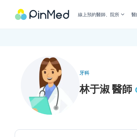
線上預約醫師、院所
醫
牙科
林于淑
醫師