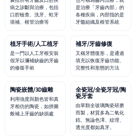
病之診斷與治療，包括
是治療「牙齒內部」的
口腔檢查、洗牙、蛀牙
各種疾病，內部指的是
填補、根管治療等
牙髓組織及根管系統
植牙手術/人工植牙
補牙/牙齒修復
是一門以人工牙根安裝
又稱牙體復形，是通過
假牙以彌補缺齒的牙齒
填充以恢復牙齒功能、
的修復手術
完整性和形態的方法
陶瓷嵌體/3D齒雕
全瓷冠/全瓷牙冠/陶
瓷牙套
利用強度與顏色皆和真
由單顆全玻璃陶瓷研磨
牙相仿的陶瓷，如拼圖
而製，材質多為二氧化
般補上牙齒的缺損處
鋯。無論色澤、紋理、
透光度都如真牙。