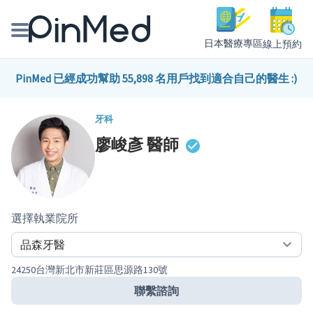
日本醫療專區
線上預約
線上預約醫師、院所
PinMed 已經成功幫助 55,898 名用戶找到適合自己的醫生 :)
醫師專欄專訪
牙科
廖峻彥
醫師
健康主題館
我是醫療人員
選擇執業院所
24250台灣新北市新莊區思源路130號
聯繫諮詢