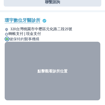
聯繫諮詢
環宇數位牙醫診所
320台灣桃園市中壢區元化路二段25號
轉帳支付 | 現金支付
健保特約醫事機構
點擊觀看診所位置