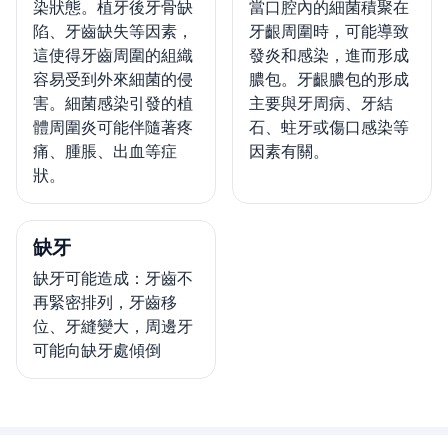
染狀態。植牙後牙骨缺
當口腔內的細菌積聚在
陷、牙齒缺失等因素，
牙齦周圍時，可能導致
這使得牙齒周圍的組織
發炎和感染，進而形成
容易受到外來細菌的侵
膿包。牙齦膿包的形成
害。細菌感染引發的植
主要與牙周病、牙結
體周圍炎可能伴隨著疼
石、蛀牙或傷口感染等
痛、腫脹、出血等症
因素有關。
狀。
缺牙
缺牙可能造成：牙齒不
再緊密排列，牙齒移
位、牙縫變大，周邊牙
可能向缺牙處傾倒