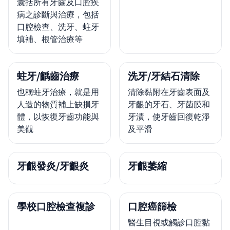
囊括所有牙齒及口腔疾
病之診斷與治療，包括
口腔檢查、洗牙、蛀牙
填補、根管治療等
蛀牙/齲齒治療
洗牙/牙結石清除
也稱蛀牙治療，就是用
清除黏附在牙齒表面及
人造的物質補上缺損牙
牙齦的牙石、牙菌膜和
體，以恢復牙齒功能與
牙漬，使牙齒回復乾淨
美觀
及平滑
牙齦發炎/牙齦炎
牙齦萎縮
學校口腔檢查複診
口腔癌篩檢
醫生目視或觸診口腔黏