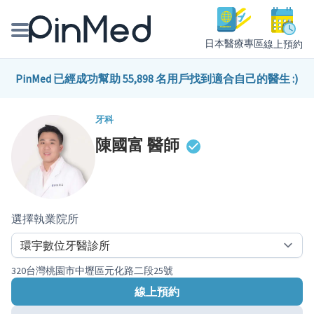
日本醫療專區
線上預約
線上預約醫師、院所
PinMed 已經成功幫助 55,898 名用戶找到適合自己的醫生 :)
醫師專欄專訪
牙科
陳國富
醫師
健康主題館
我是醫療人員
選擇執業院所
320台灣桃園市中壢區元化路二段25號
線上預約