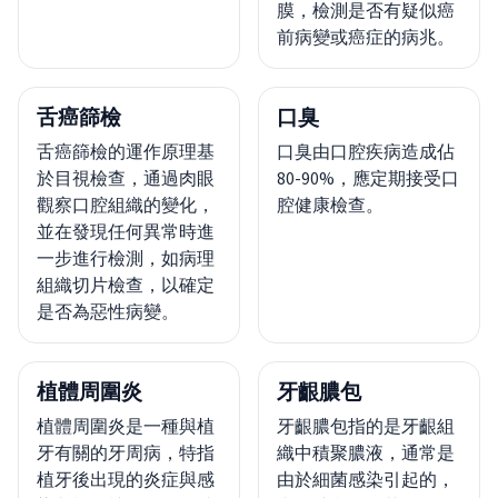
膜，檢測是否有疑似癌
前病變或癌症的病兆。
舌癌篩檢
口臭
舌癌篩檢的運作原理基
口臭由口腔疾病造成佔
於目視檢查，通過肉眼
80-90%，應定期接受口
觀察口腔組織的變化，
腔健康檢查。
並在發現任何異常時進
一步進行檢測，如病理
組織切片檢查，以確定
是否為惡性病變。
植體周圍炎
牙齦膿包
植體周圍炎是一種與植
牙齦膿包指的是牙齦組
牙有關的牙周病，特指
織中積聚膿液，通常是
植牙後出現的炎症與感
由於細菌感染引起的，