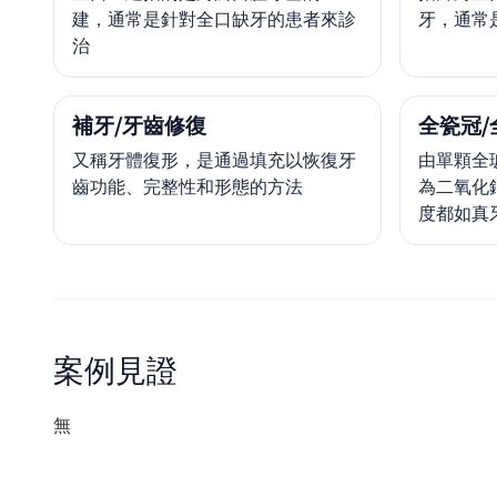
建，通常是針對全口缺牙的患者來診
牙，通常
治
補牙/牙齒修復
全瓷冠/
又稱牙體復形，是通過填充以恢復牙
由單顆全
齒功能、完整性和形態的方法
為二氧化
度都如真
案例見證
無