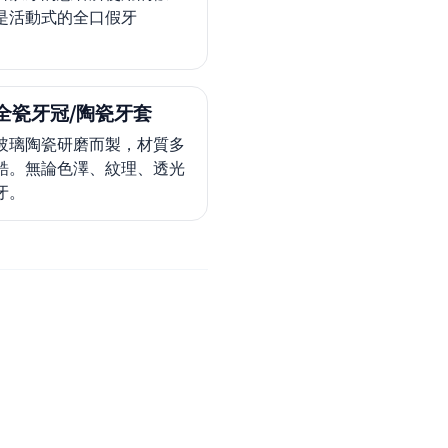
是活動式的全口假牙
全瓷牙冠/陶瓷牙套
玻璃陶瓷研磨而製，材質多
鋯。無論色澤、紋理、透光
牙。