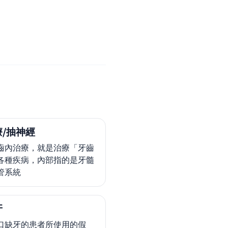
/抽神經
齒內治療，就是治療「牙齒
各種疾病，內部指的是牙髓
管系統
牙
口缺牙的患者所使用的假