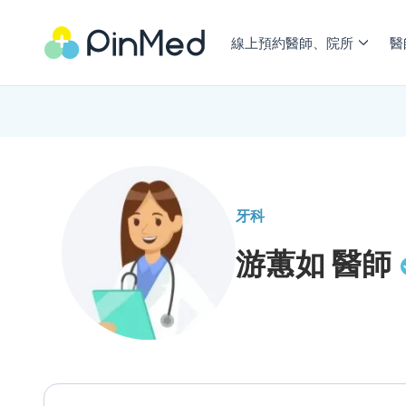
線上預約醫師、院所
醫
牙科
游蕙如
醫師