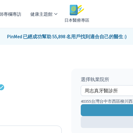
師專欄專訪
健康主題館
日本醫療專區
PinMed 已經成功幫助 55,898 名用戶找到適合自己的醫生 :)
選擇執業院所
40355台灣台中市西區柳川西