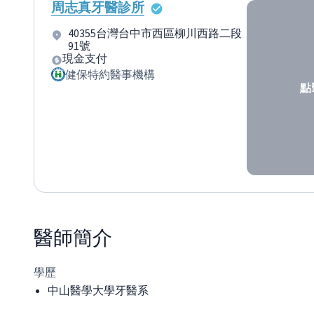
周志真牙醫診所
40355台灣台中市西區柳川西路二段
91號
現金支付
健保特約醫事機構
點
醫師
簡介
學歷
中山醫學大學牙醫系