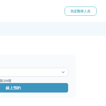
我是醫療人員
路256號
線上預約