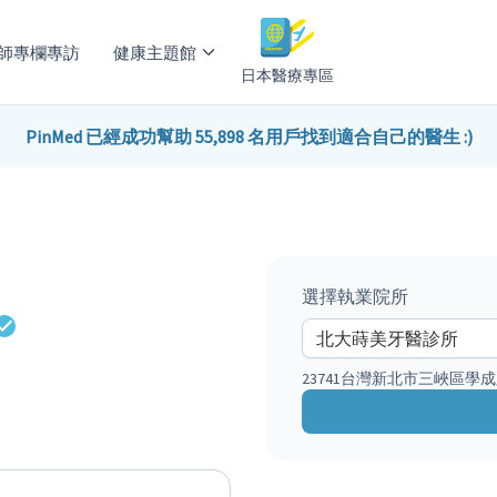
師專欄專訪
健康主題館
日本醫療專區
PinMed 已經成功幫助 55,898 名用戶找到適合自己的醫生 :)
選擇執業院所
23741台灣新北市三峽區學成