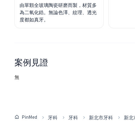
由單顆全玻璃陶瓷研磨而製，材質多
為二氧化鋯。無論色澤、紋理、透光
度都如真牙。
案例見證
無
PinMed
牙科
牙科
新北市牙科
新北