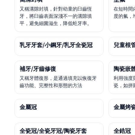
又稱溝隙封填，針對幼童的臼齒恆
在短時間
牙，將臼齒表面深淺不一的溝隙填
度的氟，
平，避免細菌滋生，降低蛀牙率。
乳牙牙套/小鋼牙/乳牙全瓷冠
兒童根
補牙/牙齒修復
陶瓷嵌體
又稱牙體復形，是通過填充以恢復牙
利用強度
齒功能、完整性和形態的方法
瓷，如拼
金屬冠
金屬烤
全瓷冠/全瓷牙冠/陶瓷牙套
全鋯冠