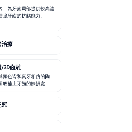
內，為牙齒局部提供較高濃
增強牙齒的抗齲能力。
管治療
/3D齒雕
與顏色皆和真牙相仿的陶
圖般補上牙齒的缺損處
瓷冠