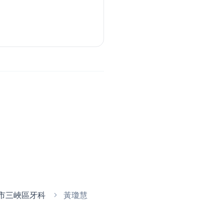
市三峽區牙科
黃瓊慧