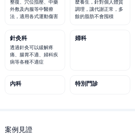
整復、穴位指壓、中藥
麼養生，針對個人體質
外敷及內服等中醫療
調理，讓代謝正常，多
法，適用各式運動傷害
餘的脂肪不會囤積
針灸科
婦科
透過針灸可以緩解疼
痛、腸胃不適、婦科疾
病等各種不適症
內科
特別門診
案例見證