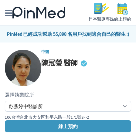
日本醫療專區
線上預約
線上預約醫師、院所
PinMed 已經成功幫助 55,898 名用戶找到適合自己的醫生 :)
醫師專欄專訪
中醫
陳冠瑩
醫師
健康主題館
我是醫療人員
選擇執業院所
106台灣台北市大安区和平东路一段171號3F-2
線上預約