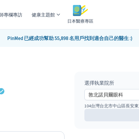
師專欄專訪
健康主題館
日本醫療專區
PinMed 已經成功幫助 55,898 名用戶找到適合自己的醫生 :)
選擇執業院所
104台灣台北市中山區長安東