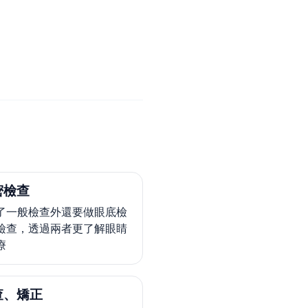
密檢查
了一般檢查外還要做眼底檢
檢查，透過兩者更了解眼睛
療
查、矯正