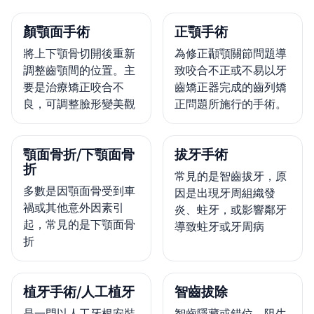
顏顎面手術
正顎手術
將上下顎骨切開後重新
為修正顳顎關節問題導
調整齒顎間的位置。主
致咬合不正或不易以牙
要是治療矯正咬合不
齒矯正器完成的齒列矯
良，可調整臉形變美觀
正問題所施行的手術。
顎面骨折/下顎面骨
拔牙手術
折
常見的是智齒拔牙，原
多數是因顎面骨受到車
因是出現牙周組織發
禍或其他意外因素引
炎、蛀牙，或影響鄰牙
起，常見的是下顎面骨
導致蛀牙或牙周病
折
植牙手術/人工植牙
智齒拔除
是一門以人工牙根安裝
智齒隱藏或錯位、阻生