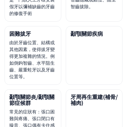
假牙以彌補缺齒的牙齒
智齒拔除。
的修復手術
困難拔牙
顳顎關節疾病
由於牙齒位置、結構或
其他因素，使得拔牙變
得更加複雜的情況。例
如倒鉤智齒、水平阻生
齒、嚴重蛀牙以及牙齒
位置等。
顳顎關節炎/顳顎關
牙周再生重建(補骨/
節症候群
補肉)
常見的症狀有：張口困
難與疼痛、張口閉口有
噪音、張口偶有卡住感