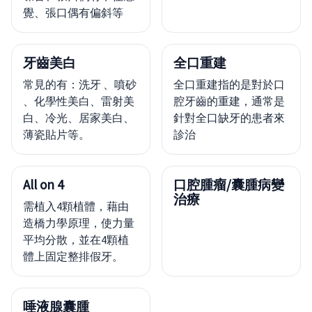
覺、張口偶有偏斜等
牙齒美白
全口重建
常見的有：洗牙 、噴砂
全口重建指的是對於口
、化學性美白、雷射美
腔牙齒的重建，通常是
白、冷光、居家美白、
針對全口缺牙的患者來
薄瓷貼片等。
診治
All on 4
口腔腫瘤/囊腫病變
治療
需植入4顆植體，藉由
造橋力學原理，使力量
平均分散，並在4顆植
體上固定整排假牙。
唾液腺囊腫