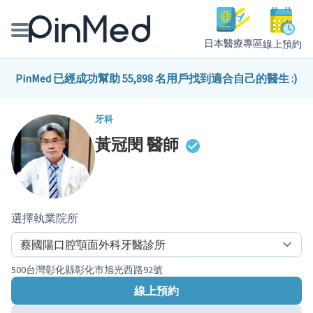
日本醫療專區
線上預約
線上預約醫師、院所
PinMed 已經成功幫助 55,898 名用戶找到適合自己的醫生 :)
醫師專欄專訪
牙科
黃冠閔
醫師
健康主題館
我是醫療人員
選擇執業院所
500台灣彰化縣彰化市旭光西路92號
線上預約