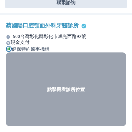
聯繫諮詢
蔡國陽口腔顎面外科牙醫診所
500台灣彰化縣彰化市旭光西路92號
現金支付
健保特約醫事機構
點擊觀看診所位置