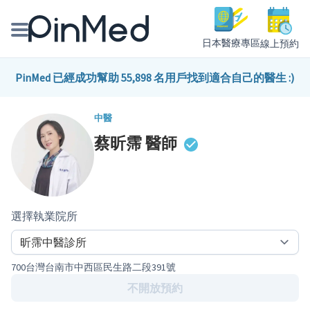
日本醫療專區
線上預約
線上預約醫師、院所
PinMed 已經成功幫助 55,898 名用戶找到適合自己的醫生 :)
醫師專欄專訪
中醫
蔡昕霈
醫師
健康主題館
我是醫療人員
選擇執業院所
700台灣台南市中西區民生路二段391號
不開放預約