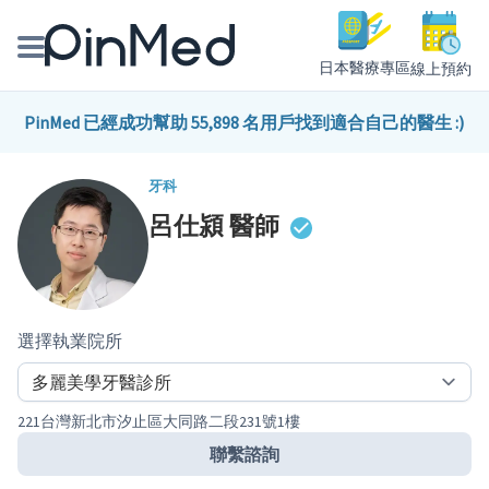
日本醫療專區
線上預約
線上預約醫師、院所
PinMed 已經成功幫助 55,898 名用戶找到適合自己的醫生 :)
醫師專欄專訪
牙科
呂仕潁
醫師
健康主題館
我是醫療人員
選擇執業院所
221台灣新北市汐止區大同路二段231號1樓
聯繫諮詢