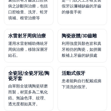
病之診斷與治療，包括
假牙以彌補缺齒的牙齒
口腔檢查、洗牙、蛀牙
的修復手術
填補、根管治療等
水雷射牙周病治療
陶瓷嵌體/3D齒雕
運用水雷射輔助傳統牙
利用強度與顏色皆和真
周病治療，移除深層牙
牙相仿的陶瓷，如拼圖
結石。
般補上牙齒的缺損處
全瓷冠/全瓷牙冠/陶
活動式假牙
瓷牙套
患者能夠自行配戴或摘
由單顆全玻璃陶瓷研磨
下清洗的假牙。
而製，材質多為二氧化
鋯。無論色澤、紋理、
透光度都如真牙。