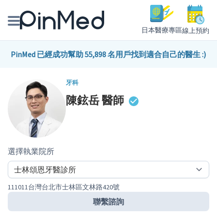
日本醫療專區
線上預約
線上預約醫師、院所
PinMed 已經成功幫助 55,898 名用戶找到適合自己的醫生 :)
醫師專欄專訪
牙科
陳鉉岳
醫師
健康主題館
我是醫療人員
選擇執業院所
111011台灣台北市士林區文林路420號
聯繫諮詢