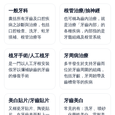
一般牙科
根管治療/抽神經
囊括所有牙齒及口腔疾
也可稱為齒內治療，就
病之診斷與治療，包括
是治療「牙齒內部」的
口腔檢查、洗牙、蛀牙
各種疾病，內部指的是
填補、根管治療等
牙髓組織及根管系統
植牙手術/人工植牙
牙周病治療
是一門以人工牙根安裝
多半發生於支持牙齒而
假牙以彌補缺齒的牙齒
位於牙齒周圍的組織，
的修復手術
包括牙齦，牙周韌帶及
齒槽骨等的疾病
美白貼片/牙齒貼片
牙齒美白
又稱瓷牙貼片、陶瓷貼
常見的有：洗牙 、噴砂
片。在牙齒表面黏上一
、化學性美白、雷射美