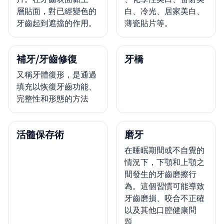
層貼面，對已經變色的
白、冷光、居家美白、
牙齒起到遮擋的作用。
薄瓷貼片等。
補牙/牙齒修復
牙橋
又稱牙體復形，是通過
填充以恢復牙齒功能、
完整性和形態的方法
活髓保存術
磨牙
在睡眠期間或不自覺的
情況下，下顎和上顎之
間發生的牙齒磨擦行
為。這個習慣可能導致
牙齒磨損、咬合不正確
以及其他口腔健康問
題。