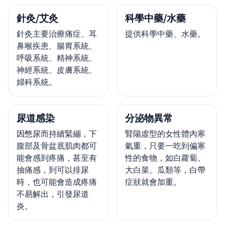
針灸/艾灸
科學中藥/水藥
針灸主要治療痛症、耳
提供科學中藥、水藥。
鼻喉疾患、腸胃系統、
呼吸系統、精神系統、
神經系統、皮膚系統、
婦科系統。
尿道感染
分泌物異常
因憋尿而持續緊繃，下
腎陽虛型的女性體內寒
腹部及骨盆底肌肉都可
氣重，只要一吃到偏寒
能會感到疼痛，甚至有
性的食物，如白蘿蔔、
抽痛感，到可以排尿
大白菜、瓜類等，白帶
時，也可能會造成疼痛
症狀就會加重。
不易解出，引發尿道
炎。