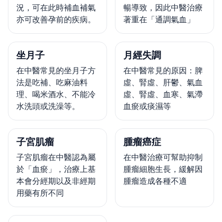
況，可在此時補血補氣
暢導致，因此中醫治療
亦可改善孕前的疾病。
著重在「通調氣血」
坐月子
月經失調
在中醫常見的坐月子方
在中醫常見的原因：脾
法是吃補、吃麻油料
虛、腎虛、肝鬱、氣血
理、喝米酒水、不能冷
虛、腎虛、血寒、氣滯
水洗頭或洗澡等。
血瘀或痰濕等
子宮肌瘤
腫瘤癌症
子宮肌瘤在中醫認為屬
在中醫治療可幫助抑制
於「血瘀」，治療上基
腫瘤細胞生長，緩解因
本會分經期以及非經期
腫瘤造成各種不適
用藥有所不同