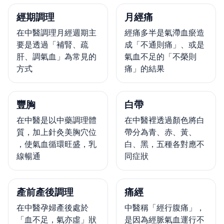
經期調理
月經痛
在中醫調理月經週期主
經痛多半是氣滯血瘀造
要是透過「補腎、疏
成「不通則痛」、或是
肝、調氣血」為常見的
氣血不足的「不榮則
方式
痛」的結果
豐胸
白帶
在中醫是以中藥調理體
在中醫裡透過顏色將白
質，加上針灸美胸穴位
帶分為青、赤、黃、
，使氣血循環旺盛，乳
白、黑，五種各對應不
線暢通
同症狀
產前產後調理
痛經
在中醫孕婦產後處於
中醫稱「經行腹痛」，
「血不足，氣亦虛」狀
是因為經脈氣血運行不