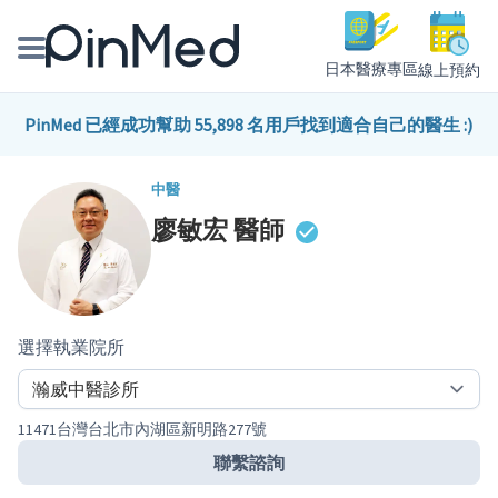
日本醫療專區
線上預約
線上預約醫師、院所
PinMed 已經成功幫助 55,898 名用戶找到適合自己的醫生 :)
醫師專欄專訪
中醫
廖敏宏
醫師
健康主題館
我是醫療人員
選擇執業院所
11471台灣台北市內湖區新明路277號
聯繫諮詢