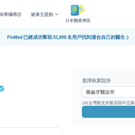
師專欄專訪
健康主題館
日本醫療專區
PinMed 已經成功幫助 55,898 名用戶找到適合自己的醫生 :)
選擇執業院所
231台灣新北市新店區中正路1