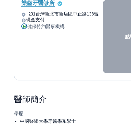
樂齒牙醫診所
231台灣新北市新店區中正路138號
現金支付
健保特約醫事機構
點
醫師
簡介
學歷
中國醫學大學牙醫學系學士