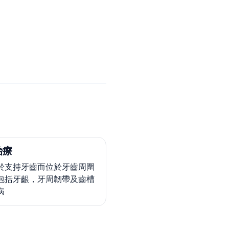
治療
於支持牙齒而位於牙齒周圍
包括牙齦，牙周韌帶及齒槽
病