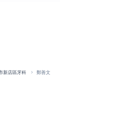
市新店區牙科
鄭善文