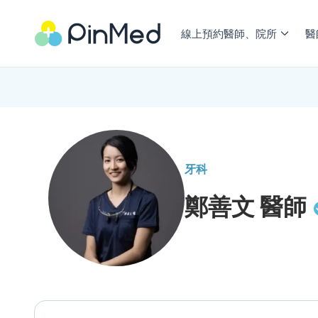
線上預約醫師、院所
醫
牙科
鄭善文
醫師