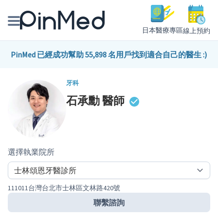
日本醫療專區
線上預約
線上預約醫師、院所
PinMed 已經成功幫助 55,898 名用戶找到適合自己的醫生 :)
醫師專欄專訪
牙科
石承勳
醫師
健康主題館
我是醫療人員
選擇執業院所
111011台灣台北市士林區文林路420號
聯繫諮詢