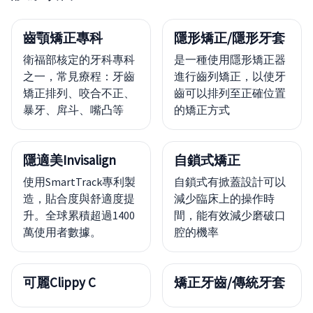
齒顎矯正專科
隱形矯正/隱形牙套
衛福部核定的牙科專科
是一種使用隱形矯正器
之一，常見療程：牙齒
進行齒列矯正，以使牙
矯正排列、咬合不正、
齒可以排列至正確位置
暴牙、戽斗、嘴凸等
的矯正方式
隱適美Invisalign
自鎖式矯正
使用SmartTrack專利製
自鎖式有掀蓋設計可以
造，貼合度與舒適度提
減少臨床上的操作時
升。全球累積超過1400
間，能有效減少磨破口
萬使用者數據。
腔的機率
可麗Clippy C
矯正牙齒/傳統牙套