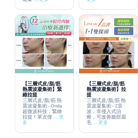
【三層式皮/脂/筋
【三層式皮/脂/筋
熱震波凝集術】緊
熱震波凝集術】拉
緻拉提
提
三層式皮/脂/筋 熱
三層式皮/脂/筋 熱
震波凝集術--Onda
震波凝集術--Z音
超微波科技，緊緻
波，非侵入式治
拉提！單次僅
......更
療，可改善臉部眉
多
毛
......更多