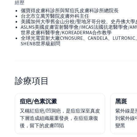
經歷
儷寶得皮膚科診所與幫痘氏皮膚科診所總院長
台北市立萬芳醫院皮膚外科主任
美國加州大學舊金山分校/聖地牙哥分校、史丹佛大學
ASLMS美國皮膚雷射醫學會/IMCAS法國抗老醫學會/A
世界皮膚科醫學會/KOREADERMA合作教學
全球光電雷射大廠CYNOSURE、CANDELA、LUTRONIC、
SHENB世界級顧問
診療項目
痘疤/色素沉澱
黑斑
又稱紅痘疤/凹洞疤，是痘痘深至真皮
紫外線是
下層造成組織嚴重發炎，在痘痘康復
到紫外線中
後，留下的皮膚凹陷
變黑