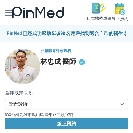
日本醫療專區
線上預約
線上預約醫師、院所
PinMed 已經成功幫助 55,898 名用戶找到適合自己的醫生 :)
醫師專欄專訪
肝膽腸胃科
家醫科
林忠成
醫師
健康主題館
我是醫療人員
選擇執業院所
830台灣高雄市鳳山區青年路二段10號
線上預約