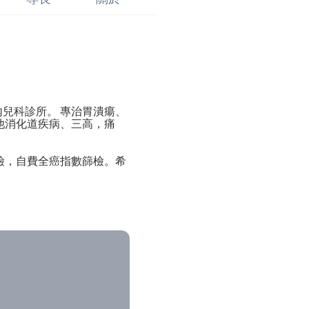
兒科診所。 專治胃潰瘍、
他消化道疾病、三高，痛
檢，自費全癌指數篩檢。希