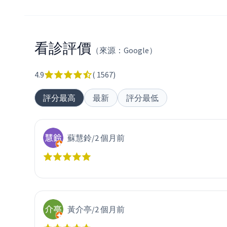
看診評價
（來源：Google）
4.9
(
1567
)
評分最高
最新
評分最低
蘇慧鈴
/
2 個月前
黃介亭
/
2 個月前