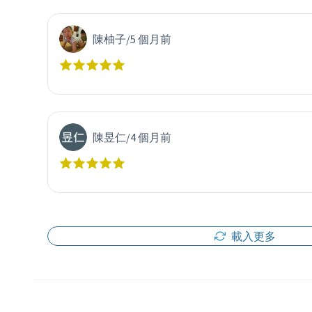
陳柚子
/
5 個月前
陳昱仁
/
4 個月前
載入更多