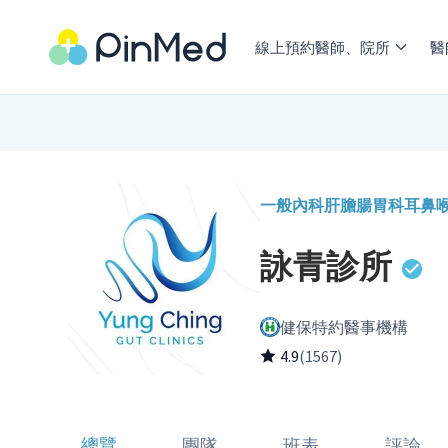
線上預約醫師、院所
醫
一般內科
肝膽腸胃科
耳鼻
詠青診所
健保特約醫事機構
4.9
(1567)
總覽
團隊
班表
評論