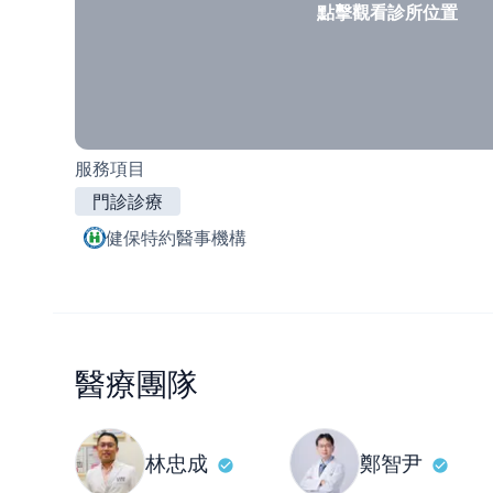
點擊觀看診所位置
服務項目
門診診療
健保特約醫事機構
醫療團隊
林忠成
鄭智尹