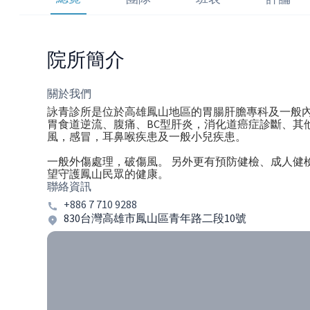
院所簡介
關於我們
詠青診所是位於高雄鳳山地區的胃腸肝膽專科及一般內
胃食道逆流、腹痛、BC型肝炎，消化道癌症診斷、其
風，感冒，耳鼻喉疾患及一般小兒疾患。
一般外傷處理，破傷風。 另外更有預防健檢、成人健
望守護鳳山民眾的健康。
聯絡資訊
+886 7 710 9288
830台灣高雄市鳳山區青年路二段10號