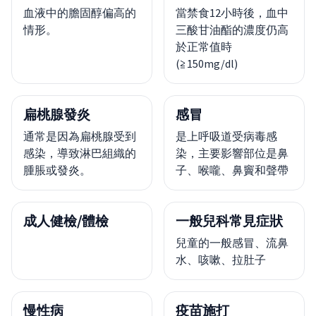
血液中的膽固醇偏高的
當禁食12小時後，血中
情形。
三酸甘油酯的濃度仍高
於正常值時
(≧150mg/dl)
扁桃腺發炎
感冒
通常是因為扁桃腺受到
是上呼吸道受病毒感
感染，導致淋巴組織的
染，主要影響部位是鼻
腫脹或發炎。
子、喉嚨、鼻竇和聲帶
成人健檢/體檢
一般兒科常見症狀
兒童的一般感冒、流鼻
水、咳嗽、拉肚子
慢性病
疫苗施打