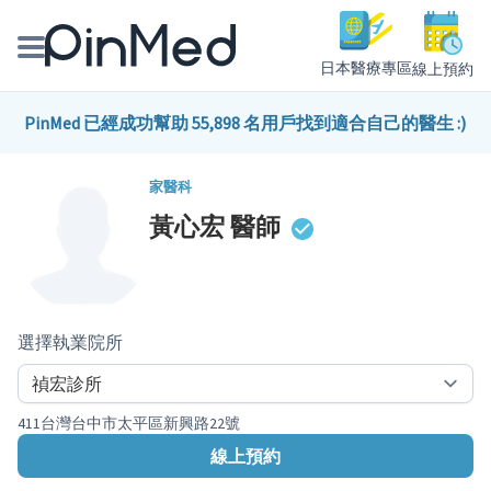
日本醫療專區
線上預約
線上預約醫師、院所
PinMed 已經成功幫助 55,898 名用戶找到適合自己的醫生 :)
醫師專欄專訪
家醫科
黃心宏
醫師
健康主題館
我是醫療人員
選擇執業院所
411台灣台中市太平區新興路22號
線上預約