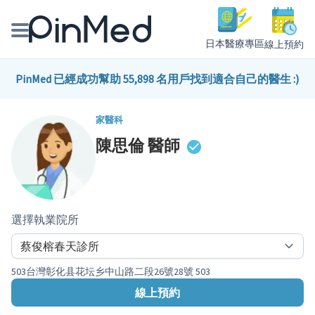
日本醫療專區
線上預約
線上預約醫師、院所
PinMed 已經成功幫助 55,898 名用戶找到適合自己的醫生 :)
醫師專欄專訪
家醫科
陳思倫
醫師
健康主題館
我是醫療人員
選擇執業院所
503台灣彰化县花坛乡中山路二段26號28號 503
線上預約