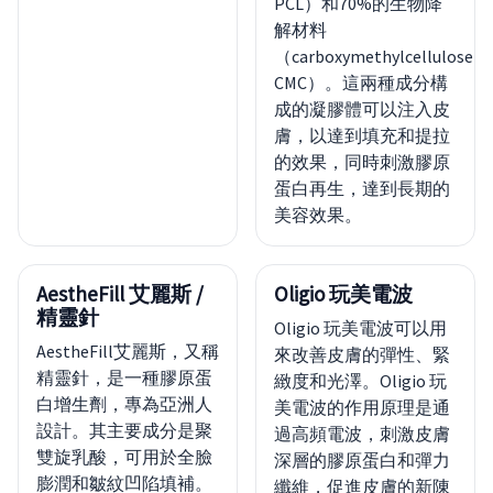
PCL）和70%的生物降
解材料
（carboxymethylcellulose，
CMC）。這兩種成分構
成的凝膠體可以注入皮
膚，以達到填充和提拉
的效果，同時刺激膠原
蛋白再生，達到長期的
美容效果。
AestheFill 艾麗斯 /
Oligio 玩美電波
精靈針
Oligio 玩美電波可以用
AestheFill艾麗斯，又稱
來改善皮膚的彈性、緊
精靈針，是一種膠原蛋
緻度和光澤。Oligio 玩
白增生劑，專為亞洲人
美電波的作用原理是通
設計。其主要成分是聚
過高頻電波，刺激皮膚
雙旋乳酸，可用於全臉
深層的膠原蛋白和彈力
膨潤和皺紋凹陷填補。
纖維，促進皮膚的新陳