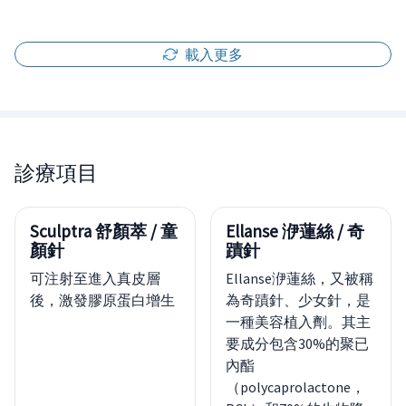
載入更多
診療項目
Sculptra 舒顏萃 / 童
Ellanse 洢蓮絲 / 奇
顏針
蹟針
可注射至進入真皮層
Ellanse洢蓮絲，又被稱
後，激發膠原蛋白增生
為奇蹟針、少女針，是
一種美容植入劑。其主
要成分包含30%的聚已
內酯
（polycaprolactone，