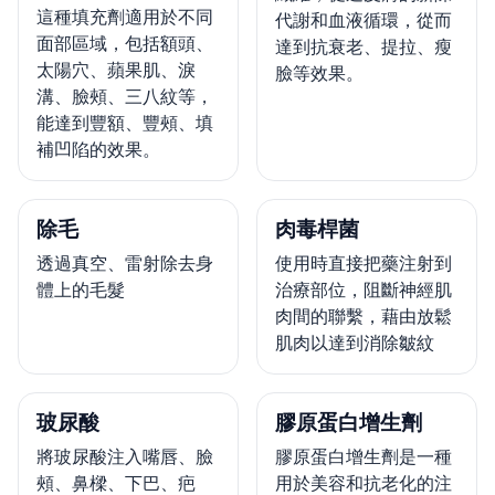
這種填充劑適用於不同
代謝和血液循環，從而
面部區域，包括額頭、
達到抗衰老、提拉、瘦
太陽穴、蘋果肌、淚
臉等效果。
溝、臉頰、三八紋等，
能達到豐額、豐頰、填
補凹陷的效果。
除毛
肉毒桿菌
透過真空、雷射除去身
使用時直接把藥注射到
體上的毛髮
治療部位，阻斷神經肌
肉間的聯繫，藉由放鬆
肌肉以達到消除皺紋
玻尿酸
膠原蛋白增生劑
將玻尿酸注入嘴唇、臉
膠原蛋白增生劑是一種
頰、鼻樑、下巴、疤
用於美容和抗老化的注