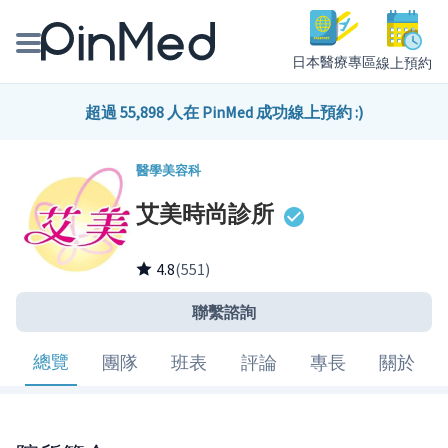
日本醫療專區
線上預約
線上預約醫師、院所
超過 55,898 人在 PinMed 成功線上預約 :)
醫師專欄專訪
醫學美容科
艾美時尚診所
健康主題館
我是醫療人員
4.8
(551)
聯繫諮詢
總覽
團隊
班表
評論
專長
關於