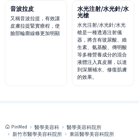
音波拉皮
水光注射/水光針/水
光槍
又稱音波拉提，有效讓
水光注射/水光針/水光
皮膚拉提緊實療程，使
槍是一種透過注射儀
臉部輪廓線條更加明顯
器，將含有玻尿酸、維
生素、氨基酸、傳明酸
等多種營養成分的混合
液體注入真皮層，以達
到深層補水、修復肌膚
的效果。
PinMed
醫學美容科
醫學美容科院所
新竹市醫學美容科院所
東區醫學美容科院所