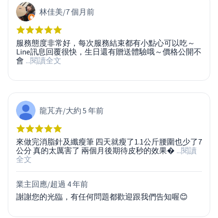
林佳美
/
7 個月前
服務態度非常好，每次服務結束都有小點心可以吃～
Line訊息回覆很快，生日還有贈送體驗哦～價格公開不
會
...閱讀全文
龍芃卉
/
大約 5 年前
來做完消脂針及纖瘦筆 四天就瘦了1.1公斤腰圍也少了7
公分 真的太厲害了 兩個月後期待皮秒的效果
...閱讀
全文
業主回應/
超過 4 年前
謝謝您的光臨，有任何問題都歡迎跟我們告知喔😊