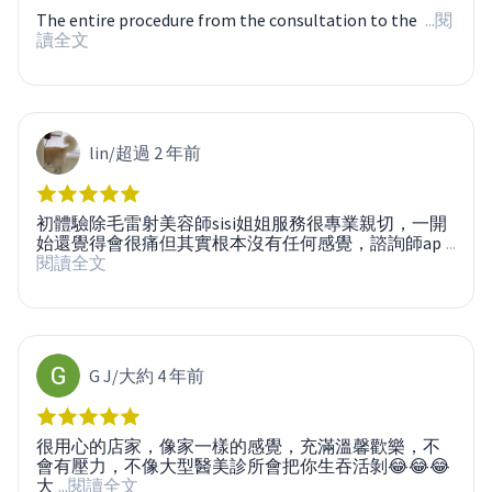
The entire procedure from the consultation to the
...閱
讀全文
lin
/
超過 2 年前
初體驗除毛雷射美容師sisi姐姐服務很專業親切，一開
始還覺得會很痛但其實根本沒有任何感覺，諮詢師ap
...
閱讀全文
G J
/
大約 4 年前
很用心的店家，像家一樣的感覺，充滿溫馨歡樂，不
會有壓力，不像大型醫美診所會把你生吞活剝😂😂😂
大
...閱讀全文