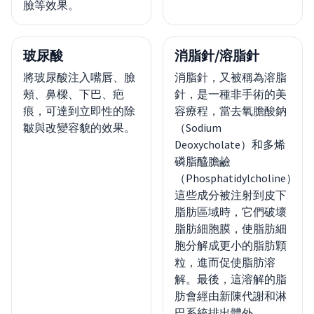
臉等效果。
玻尿酸
消脂針/溶脂針
將玻尿酸注入嘴唇、臉
消脂針，又被稱為溶脂
頰、鼻樑、下巴、疤
針，是一種非手術的美
痕，可達到立即性的除
容療程，當去氧膽酸鈉
皺與改變容貌的效果。
（Sodium
Deoxycholate）和多烯
磷脂醯膽鹼
（Phosphatidylcholine）
這些成分被注射到皮下
脂肪區域時，它們破壞
脂肪細胞膜，使脂肪細
胞分解成更小的脂肪顆
粒，進而促使脂肪溶
解。最後，這溶解的脂
肪會經由新陳代謝和淋
巴系統排出體外。