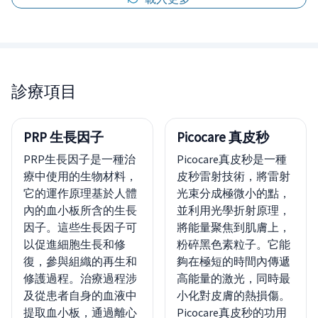
診療項目
PRP 生長因子
Picocare 真皮秒
PRP生長因子是一種治
Picocare真皮秒是一種
療中使用的生物材料，
皮秒雷射技術，將雷射
它的運作原理基於人體
光束分成極微小的點，
內的血小板所含的生長
並利用光學折射原理，
因子。這些生長因子可
將能量聚焦到肌膚上，
以促進細胞生長和修
粉碎黑色素粒子。它能
復，參與組織的再生和
夠在極短的時間內傳遞
修護過程。治療過程涉
高能量的激光，同時最
及從患者自身的血液中
小化對皮膚的熱損傷。
提取血小板，通過離心
Picocare真皮秒的功用