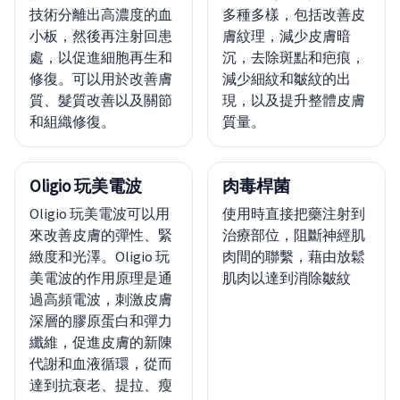
技術分離出高濃度的血
多種多樣，包括改善皮
小板，然後再注射回患
膚紋理，減少皮膚暗
處，以促進細胞再生和
沉，去除斑點和疤痕，
修復。可以用於改善膚
減少細紋和皺紋的出
質、髮質改善以及關節
現，以及提升整體皮膚
和組織修復。
質量。
Oligio 玩美電波
肉毒桿菌
Oligio 玩美電波可以用
使用時直接把藥注射到
來改善皮膚的彈性、緊
治療部位，阻斷神經肌
緻度和光澤。Oligio 玩
肉間的聯繫，藉由放鬆
美電波的作用原理是通
肌肉以達到消除皺紋
過高頻電波，刺激皮膚
深層的膠原蛋白和彈力
纖維，促進皮膚的新陳
代謝和血液循環，從而
達到抗衰老、提拉、瘦