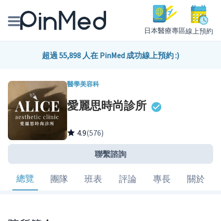
日本醫療專區
線上預約
線上預約醫師、院所
超過 55,898 人在 PinMed 成功線上預約 :)
醫師專欄專訪
醫學美容科
愛麗思時尚診所
健康主題館
我是醫療人員
4.9
(576)
聯繫諮詢
總覽
團隊
班表
評論
專長
關於