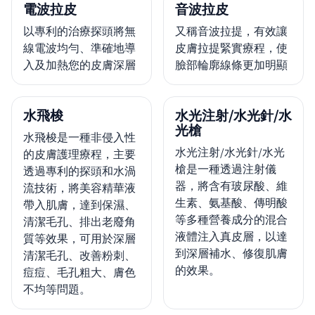
電波拉皮
音波拉皮
以專利的治療探頭將無
又稱音波拉提，有效讓
線電波均勻、準確地導
皮膚拉提緊實療程，使
入及加熱您的皮膚深層
臉部輪廓線條更加明顯
水飛梭
水光注射/水光針/水
光槍
水飛梭是一種非侵入性
水光注射/水光針/水光
的皮膚護理療程，主要
槍是一種透過注射儀
透過專利的探頭和水渦
器，將含有玻尿酸、維
流技術，將美容精華液
生素、氨基酸、傳明酸
帶入肌膚，達到保濕、
等多種營養成分的混合
清潔毛孔、排出老廢角
液體注入真皮層，以達
質等效果，可用於深層
到深層補水、修復肌膚
清潔毛孔、改善粉刺、
的效果。
痘痘、毛孔粗大、膚色
不均等問題。