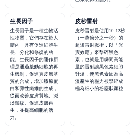
生長因子
皮秒雷射
生長因子是一種生物活
皮秒雷射是使用10-12秒
性物質，它們存在於人
（一萬億分之一秒）的
體內，具有促進細胞生
超短雷射脈衝，以「光
長、分化和修復的功
震效應」來擊碎黑色
能。生長因子的運作原
素，也就是用瞬間高能
理是通過啟動細胞的再
量的雷射讓黑色素細胞
生機制，促進真皮層基
升溫，使黑色素因為高
質的合成，增加膠原蛋
溫產生的壓力被擊碎成
白和彈性纖維的生成，
極為細小的粉塵狀顆粒
從而改善皮膚質地、減
淡皺紋、促進皮膚再
生，並提高細胞的活
力。