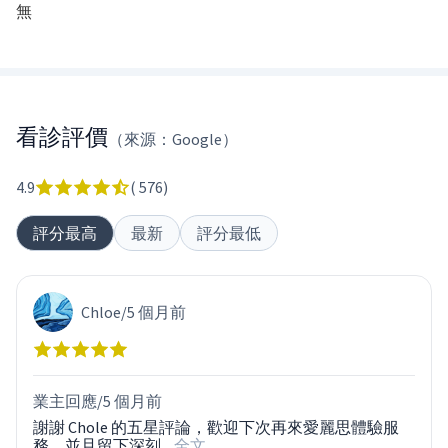
無
看診評價
（來源：Google）
4.9
(
576
)
評分最高
最新
評分最低
Chloe
/
5 個月前
業主回應/
5 個月前
謝謝 Chole 的五星評論，歡迎下次再來愛麗思體驗服
務，並且留下深刻
...全文