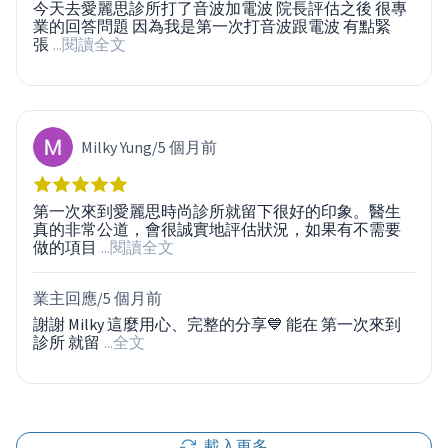
今天去愛麗思診所打了音波加電波 院長評估之後 很專
業的回答問題 因為我是第一次打音波跟電波 有點緊
張
...閱讀全文
Milky Yung
/
5 個月前
第一次來到愛麗思時尚診所就留下很好的印象。醫生
真的非常公道，會很誠實地評估狀況，如果有不需要
做的項目
...閱讀全文
業主回應/
5 個月前
謝謝 Milky 這麼用心、完整的分享💙 能在 第一次來到
診所 就留
...全文
載入更多