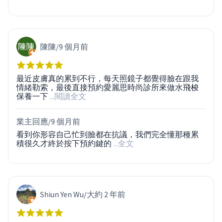
陳陳
/
9 個月前
最近皮膚真的累到不行，每天照鏡子都覺得臉在跟我
情緒勒索，最後直接預約愛麗思時尚診所來做水飛梭
保養一下
...閱讀全文
業主回應/
9 個月前
看到你形容自己忙到臉都在抗議，我們完全懂那種累
積很久才終於按下預約鍵的
...全文
Shiun Yen Wu
/
大約 2 年前