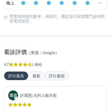
晚上
營業時間僅供參考，例假日、國定假日與實際門診時間
請電洽診所。
看診評價
（來源：Google）
4.7
(
494
)
評分最高
最新
評分最低
許環恩
/
大約 2 個月前