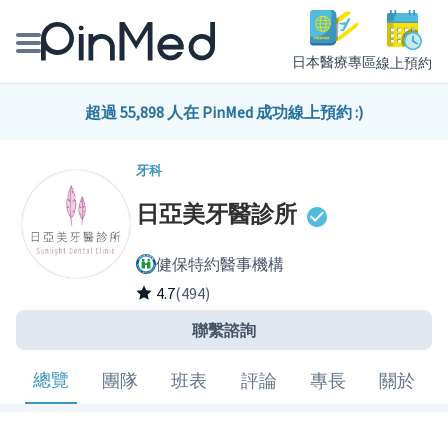
日本醫療專區
線上預約
線上預約醫師、院所
超過 55,898 人在 PinMed 成功線上預約 :)
醫師專欄專訪
牙科
日亞美牙醫診所
健康主題館
健保特約醫事機構
我是醫療人員
4.7
(494)
聯繫諮詢
總覽
團隊
班表
評論
專長
關於