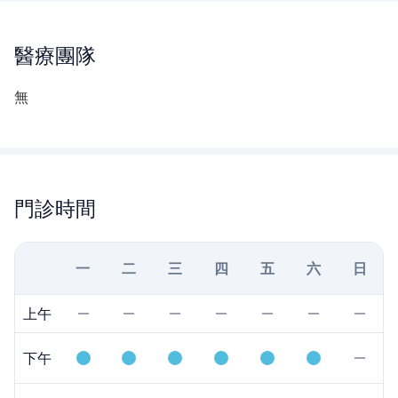
醫療團隊
無
門診時間
一
二
三
四
五
六
日
上午
下午