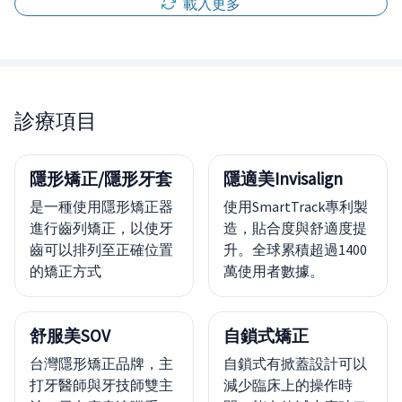
載入更多
診療項目
隱形矯正/隱形牙套
隱適美Invisalign
是一種使用隱形矯正器
使用SmartTrack專利製
進行齒列矯正，以使牙
造，貼合度與舒適度提
齒可以排列至正確位置
升。全球累積超過1400
的矯正方式
萬使用者數據。
舒服美SOV
自鎖式矯正
台灣隱形矯正品牌，主
自鎖式有掀蓋設計可以
打牙醫師與牙技師雙主
減少臨床上的操作時