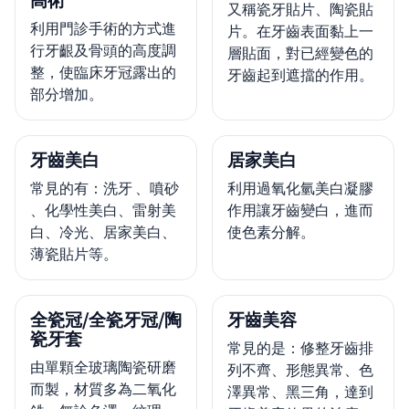
高術
又稱瓷牙貼片、陶瓷貼
利用門診手術的方式進
片。在牙齒表面黏上一
行牙齦及骨頭的高度調
層貼面，對已經變色的
整，使臨床牙冠露出的
牙齒起到遮擋的作用。
部分增加。
牙齒美白
居家美白
常見的有：洗牙 、噴砂
利用過氧化氫美白凝膠
、化學性美白、雷射美
作用讓牙齒變白，進而
白、冷光、居家美白、
使色素分解。
薄瓷貼片等。
全瓷冠/全瓷牙冠/陶
牙齒美容
瓷牙套
常見的是：修整牙齒排
由單顆全玻璃陶瓷研磨
列不齊、形態異常、色
而製，材質多為二氧化
澤異常、黑三角，達到