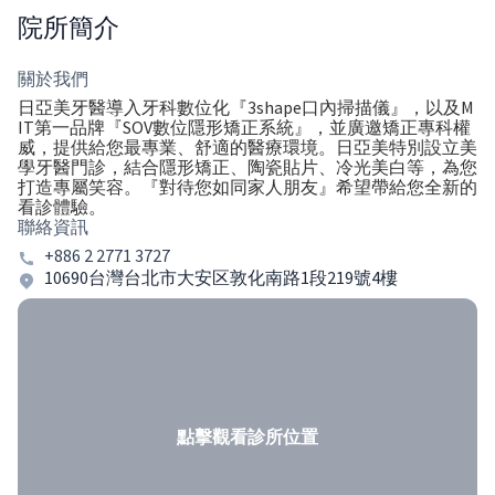
院所簡介
關於我們
日亞美牙醫導入牙科數位化『3shape口內掃描儀』，以及M
IT第一品牌『SOV數位隱形矯正系統』，並廣邀矯正專科權
威，提供給您最專業、舒適的醫療環境。日亞美特別設立美
學牙醫門診，結合隱形矯正、陶瓷貼片、冷光美白等，為您
打造專屬笑容。『對待您如同家人朋友』希望帶給您全新的
看診體驗。
聯絡資訊
+886 2 2771 3727
10690台灣台北市大安区敦化南路1段219號4樓
點擊觀看診所位置