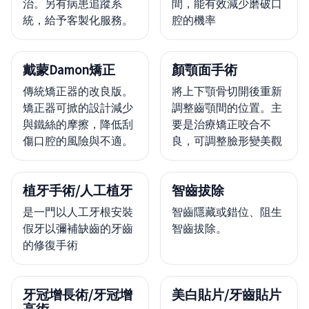
治。另有病患追蹤系
間，能有效減少磨破口
統，給予客製化服務。
腔的機率
戴蒙Damon矯正
顏顎面手術
傳統矯正器的改良版。
將上下顎骨切開後重新
矯正器可掀的設計減少
調整齒顎間的位置。主
與鐵絲的摩擦，降低刮
要是治療矯正咬合不
傷口腔的風險與不適。
良，可調整臉形變美觀
植牙手術/人工植牙
智齒拔除
是一門以人工牙根安裝
智齒隱藏或錯位、阻生
假牙以彌補缺齒的牙齒
智齒拔除。
的修復手術
牙冠增長術/牙冠增
美白貼片/牙齒貼片