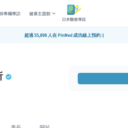
師專欄專訪
健康主題館
日本醫療專區
超過 55,898 人在 PinMed 成功線上預約 :)
所
專長
關於