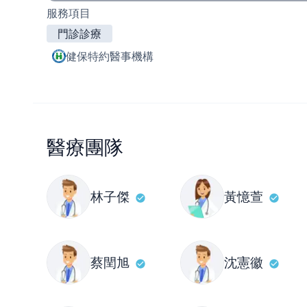
服務項目
門診診療
健保特約醫事機構
醫療團隊
林子傑
黃憶萱
蔡閏旭
沈憲徽