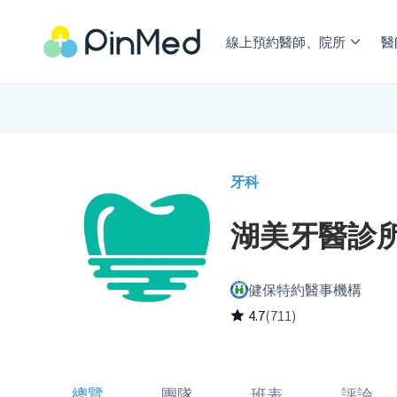
線上預約醫師、院所
醫
牙科
湖美牙醫診
健保特約醫事機構
4.7
(711)
總覽
團隊
班表
評論