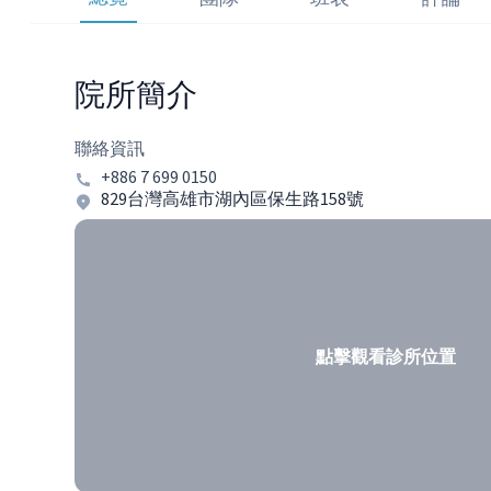
院所簡介
聯絡資訊
+886 7 699 0150
829台灣高雄市湖內區保生路158號
點擊觀看診所位置