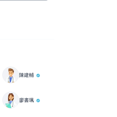
陳建輔
廖書珮