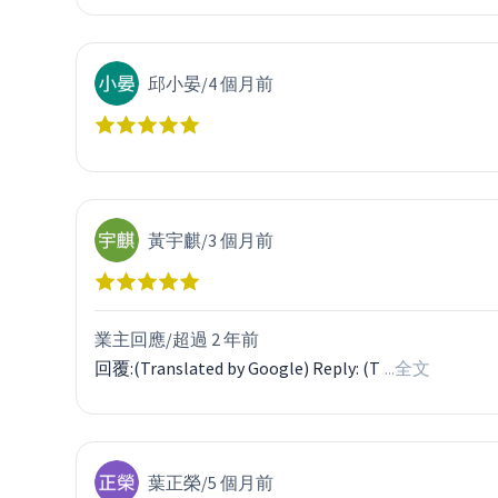
邱小晏
/
4 個月前
黃宇麒
/
3 個月前
業主回應/
超過 2 年前
回覆:(Translated by Google) Reply: (T
...全文
葉正榮
/
5 個月前