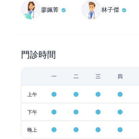
廖姵菁
林子傑
門診時間
一
二
三
四
上午
下午
晚上