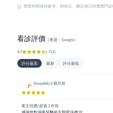
營業時間僅供參考，例假日、國定假日與實際門診
看診評價
（來源：Google）
4.7
(
711
)
評分最高
最新
評分最低
Dieay666
/
3 個月前
業主回應/
超過 3 年前
感謝您對湖美牙醫的五顆星評價 💛