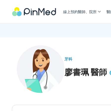
線上預約醫師、院所
醫
牙科
廖書珮
醫師