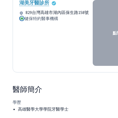
湖美牙醫診所
829台灣高雄市湖內區保生路158號
健保特約醫事機構
點
醫師
簡介
學歷
高雄醫學大學學院牙醫學士