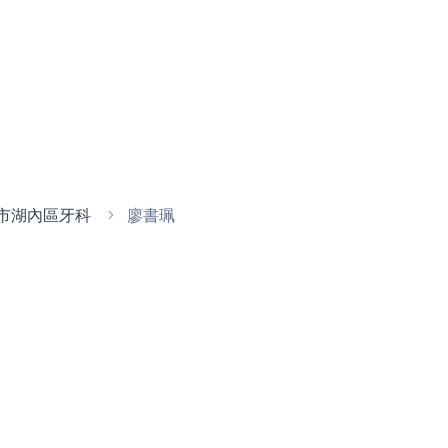
市湖內區牙科
廖書珮