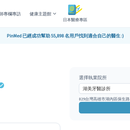
師專欄專訪
健康主題館
日本醫療專區
PinMed 已經成功幫助 55,898 名用戶找到適合自己的醫生 :)
選擇執業院所
829台灣高雄市湖內區保生路1